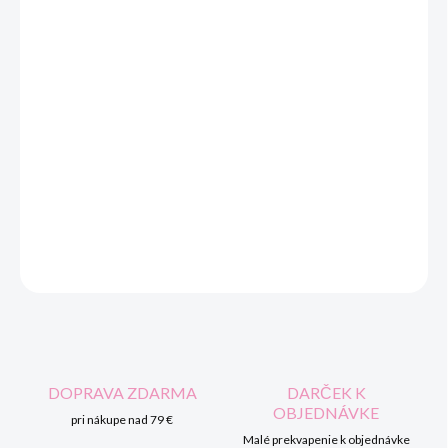
cena:
VEĽKOSŤ
MOŽNOSTI DORUČENIA
−
+
Pridať do košíka
Dievčenské šaty
MAYORAL
, zloženie 95% bavlna, 5% elastan,
veľkosti skladom č.60, č.65, č.70, č.75, č.80.
OPÝTAŤ SA
STRÁŽIŤ
DOPRAVA ZDARMA
DARČEK K
OBJEDNÁVKE
pri nákupe nad 79 €
Malé prekvapenie k objednávke