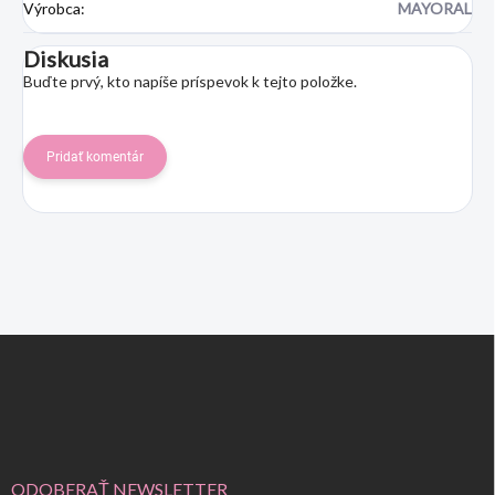
Výrobca
:
MAYORAL
Diskusia
Buďte prvý, kto napíše príspevok k tejto položke.
Pridať komentár
Z
á
p
ä
t
i
e
ODOBERAŤ NEWSLETTER