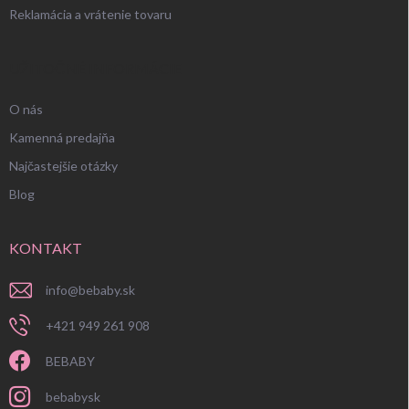
Reklamácia a vrátenie tovaru
UŽITOČNÉ INFORMÁCIE
O nás
Kamenná predajňa
Najčastejšie otázky
Blog
KONTAKT
info
@
bebaby.sk
+421 949 261 908
BEBABY
bebabysk