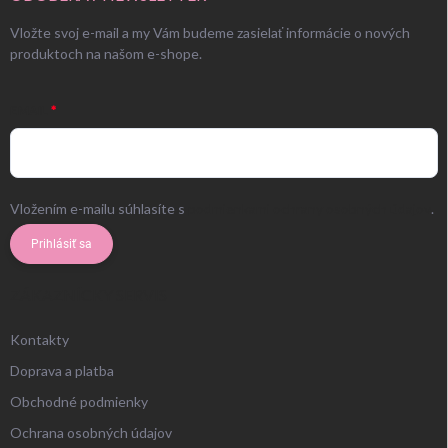
Vložte svoj e-mail a my Vám budeme zasielať informácie o nových
produktoch na našom e-shope.
EMAIL
Vložením e-mailu súhlasíte s
podmienkami ochrany osobných údajov
.
Prihlásiť sa
ZÁKAZNÍCKY SERVIS
Kontakty
Doprava a platba
Obchodné podmienky
Ochrana osobných údajov