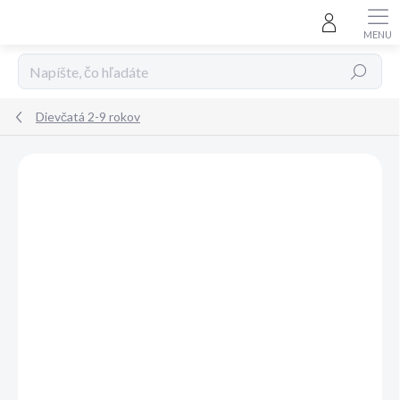
Prejsť
na
obsah
Hľadať
Dievčatá 2-9 rokov
Neohodnotené
Podrobnosti hodnotenia
ZNAČKA:
MAYORAL