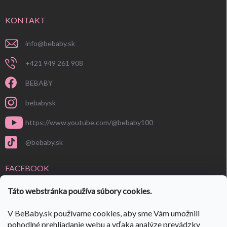
KONTAKT
info
@
bebaby.sk
+421 949 261 908
BEBABY
bebabysk
https://www.youtube.com/@bebaby100
@bebaby.sk
FACEBOOK
Táto webstránka používa súbory cookies.
V BeBaby.sk používame cookies, aby sme Vám umožnili
pohodlné prehliadanie webu a vďaka analýze prevádzky