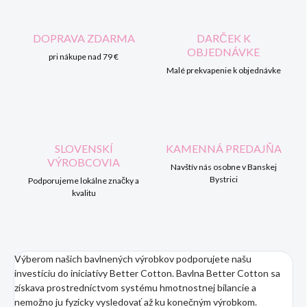
DOPRAVA ZDARMA
DARČEK K
OBJEDNÁVKE
pri nákupe nad 79 €
Malé prekvapenie k objednávke
SLOVENSKÍ
KAMENNÁ PREDAJŇA
VÝROBCOVIA
Navštív nás osobne v Banskej
Bystrici
Podporujeme lokálne značky a
kvalitu
Výberom našich bavlnených výrobkov podporujete našu
investíciu do iniciatívy Better Cotton. Bavlna Better Cotton sa
získava prostredníctvom systému hmotnostnej bilancie a
nemožno ju fyzicky vysledovať až ku konečným výrobkom.