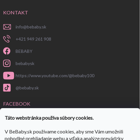
KONTAKT
info
@
bebaby.sk
+421 949 261 908
BEBABY
bebabysk
https://www.youtube.com/@bebaby100
@bebaby.sk
FACEBOOK
Táto webstránka používa súbory cookies.
V BeBaby.sk používame cookies, aby sme Vám umožnili
pohodlné prehliadanie webu a vďaka analýze prevádzky