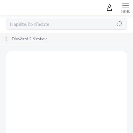
Prejsť
na
obsah
Hľadať
Dievčatá 2-9 rokov
Neohodnotené
Podrobnosti hodnotenia
ZNAČKA:
MAYORAL