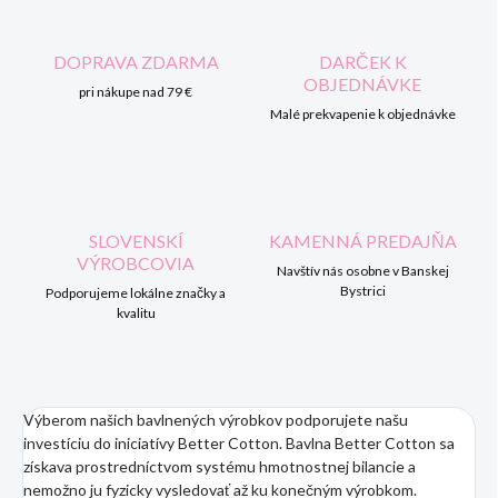
DOPRAVA ZDARMA
DARČEK K
OBJEDNÁVKE
pri nákupe nad 79 €
Malé prekvapenie k objednávke
SLOVENSKÍ
KAMENNÁ PREDAJŇA
VÝROBCOVIA
Navštív nás osobne v Banskej
Bystrici
Podporujeme lokálne značky a
kvalitu
Výberom našich bavlnených výrobkov podporujete našu
investíciu do iniciatívy Better Cotton. Bavlna Better Cotton sa
získava prostredníctvom systému hmotnostnej bilancie a
nemožno ju fyzicky vysledovať až ku konečným výrobkom.