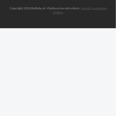
Copyright 2026
BeBaby.sk
. Všetky práva vyhradené.
Upraviť nastavenie
cookies
Vytvoril Shoptet