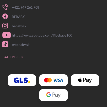
+421 949 261 908
BEBABY
bebabysk
https://www.youtube.com/@bebaby100
@bebaby.sk
FACEBOOK