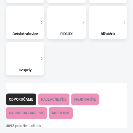
Detské rukavice
PiDiLiDi
Bižutéria
Dospelý
R
a
ODPORÚČAME
NAJLACNEJŠIE
NAJDRAHŠIE
d
e
NAJPREDÁVANEJŠIE
ABECEDNE
n
i
4092
položiek celkom
e