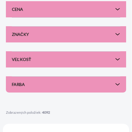
p
CENA
r
o
d
u
ZNAČKY
k
t
o
v
VEĽKOSŤ
FARBA
Zobrazených položiek:
4092
V