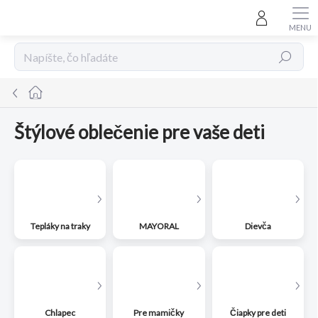
Prejsť
na
obsah
Hľadať
Domov
Štýlové oblečenie pre vaše deti
Tepláky na traky
MAYORAL
Dievča
Chlapec
Pre mamičky
Čiapky pre deti