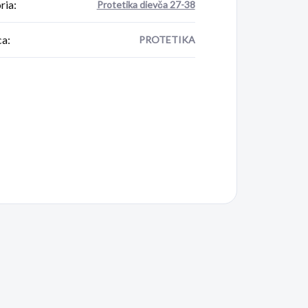
ria
:
Protetika dievča 27-38
ca
:
PROTETIKA