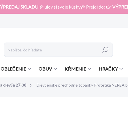
ÝPREDAJ SKLADU 🎉
ulov si svoje kúsky🎉 Prejdi do:
👉 VÝPRE
Hľadať
OBLEČENIE
OBUV
KŔMENIE
HRAČKY
ka dievča 27-38
Dievčenské prechodné topánky Protetika NEREA b
otenia
ZNAČKA:
PROTETIKA
od
45,40 €