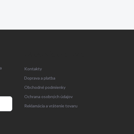
ZÁKAZNÍCKY SERVIS
a
Kontakty
Doprava a platba
Obchodné podmienky
Ochrana osobných údajov
Reklamácia a vrátenie tovaru