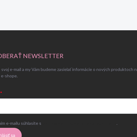
BERAŤ NEWSLETTER
 svoj e-mail a my Vám budeme zasielať informácie o nových produktoch n
 e-shope.
ím e-mailu súhlasíte s
podmienkami ochrany osobných údajov
.
hlásiť sa