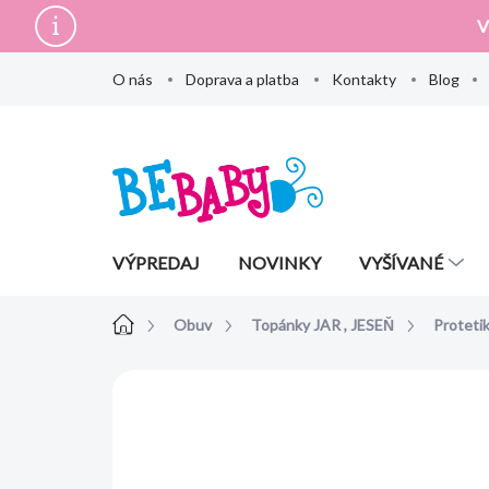
Prejsť
V
na
obsah
O nás
Doprava a platba
Kontakty
Blog
VÝPREDAJ
NOVINKY
VYŠÍVANÉ
Domov
Obuv
Topánky JAR , JESEŇ
Proteti
Neohodnotené
Podrobnosti hodn