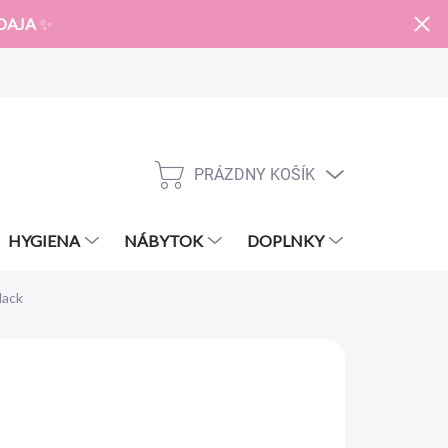
DAJA
✨
PRÁZDNY KOŠÍK
NÁKUPNÝ
KOŠÍK
HYGIENA
NÁBYTOK
DOPLNKY
ZNAČKY
lack