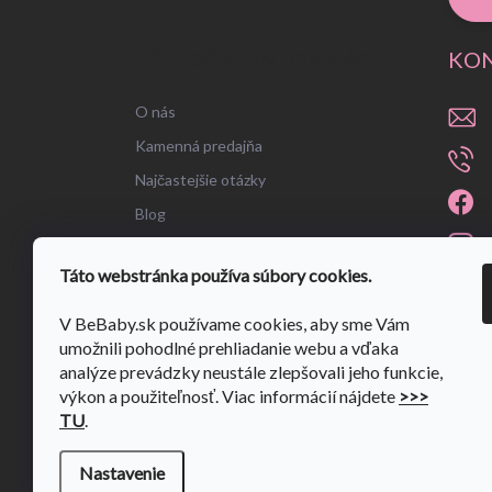
UŽITOČNÉ INFORMÁCIE
KO
O nás
Kamenná predajňa
Najčastejšie otázky
Blog
Táto webstránka používa súbory cookies.
V BeBaby.sk používame cookies, aby sme Vám
umožnili pohodlné prehliadanie webu a vďaka
analýze prevádzky neustále zlepšovali jeho funkcie,
výkon a použiteľnosť. Viac informácií nájdete
>>>
TU
.
Nastavenie