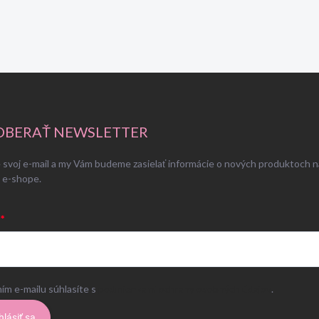
BERAŤ NEWSLETTER
 svoj e-mail a my Vám budeme zasielať informácie o nových produktoch n
 e-shope.
ím e-mailu súhlasíte s
podmienkami ochrany osobných údajov
.
hlásiť sa