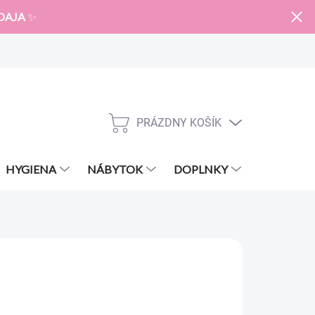
DAJA
✨
PRÁZDNY KOŠÍK
NÁKUPNÝ
KOŠÍK
HYGIENA
NÁBYTOK
DOPLNKY
ZNAČKY