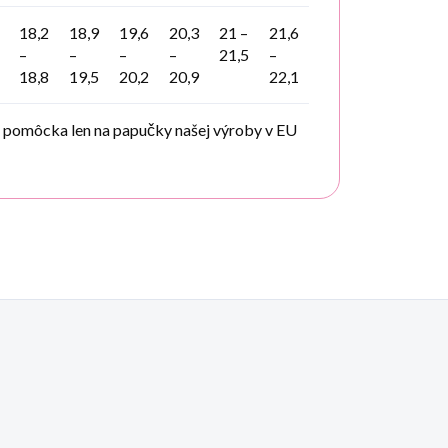
18,2
18,9
19,6
20,3
21 –
21,6
–
–
–
–
21,5
–
18,8
19,5
20,2
20,9
22,1
á pomôcka len na papučky našej výroby v EU