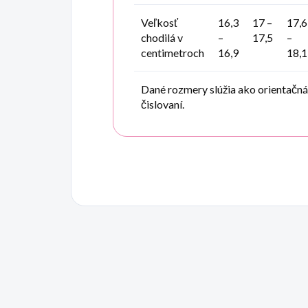
Veľkosť
16,3
17 –
17,6
chodilá v
–
17,5
–
centimetroch
16,9
18,1
Dané rozmery slúžia ako orientačn
čislovaní.