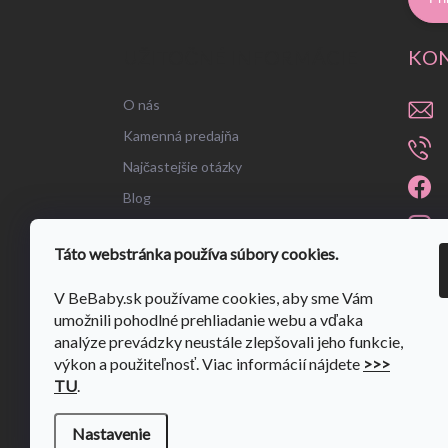
UŽITOČNÉ INFORMÁCIE
KO
O nás
Kamenná predajňa
Najčastejšie otázky
Blog
Táto webstránka používa súbory cookies.
V BeBaby.sk používame cookies, aby sme Vám
umožnili pohodlné prehliadanie webu a vďaka
analýze prevádzky neustále zlepšovali jeho funkcie,
výkon a použiteľnosť. Viac informácií nájdete
>>>
TU
.
Nastavenie