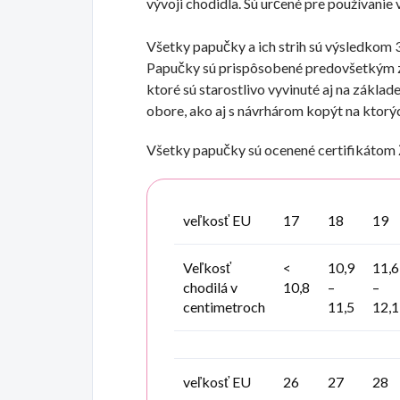
vývoji chodidla. Sú určené pre používanie v 
Všetky papučky a ich strih sú výsledkom 
Papučky sú prispôsobené predovšetkým z
ktoré sú starostlivo vyvinuté aj na zákla
obore, ako aj s návrhárom kopýt na ktorý
Všetky papučky sú ocenené certifikátom 
veľkosť EU
17
18
19
Veľkosť
<
10,9
11,6
chodilá v
10,8
–
–
centimetroch
11,5
12,1
veľkosť EU
26
27
28