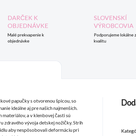
DARČEK K
SLOVENSKÍ
OBJEDNÁVKE
VÝROBCOVIA
Malé prekvapenie k
Podporujeme lokálne 
objednávke
kvalitu
kové papučky s otvorenou špicou, so
Dod
anie ideálne aj pre našich najmenších.
materiálov, a v klenbovej časti sú
u zdravého vývoja detskej nožičky. Strih
dlu aby nespôsobovali deformáciu pri
Kategó