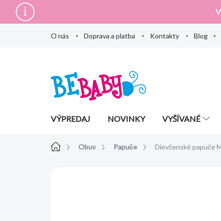
Prejsť
V
na
obsah
O nás
Doprava a platba
Kontakty
Blog
VÝPREDAJ
NOVINKY
VYŠÍVANÉ
Domov
Obuv
Papuče
Dievčenské papuče M
Neohodnotené
Podrobnosti hodn