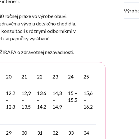
interiéri.
Výrob
30 ročnej praxe vo výrobe obuvi.
dravému vývoju detského chodidla,
de konzultácií s rôznymi odborníkmi v
ch sú papučky vyrábané.
ŽIRAFA o zdravotnej nezávadnosti.
20
21
22
23
24
25
12,2
12,9
13,6
14,3
15 –
15,6
–
–
–
–
15,5
–
12,8
13,5
14,2
14,9
16,2
29
30
31
32
33
34