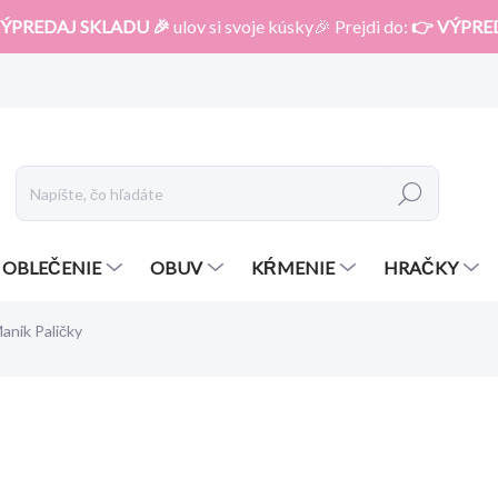
ÝPREDAJ SKLADU 🎉
ulov si svoje kúsky🎉 Prejdi do:
👉 VÝPRE
Hľadať
OBLEČENIE
OBUV
KŔMENIE
HRAČKY
anik Paličky
otenia
ZNAČKA:
MANIK
17,50 €