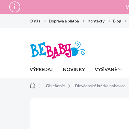
Prejsť
V
na
obsah
O nás
Doprava a platba
Kontakty
Blog
VÝPREDAJ
NOVINKY
VYŠÍVANÉ
Domov
Oblečenie
Dievčenské krátke nohavice 
Neohodnotené
Podrobnosti hodn
AKCIA