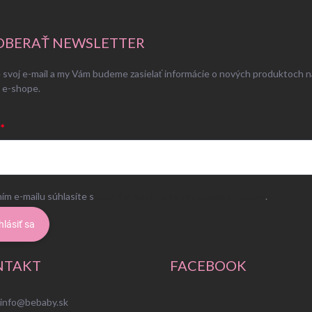
BERAŤ NEWSLETTER
 svoj e-mail a my Vám budeme zasielať informácie o nových produktoch n
 e-shope.
ím e-mailu súhlasíte s
podmienkami ochrany osobných údajov
.
hlásiť sa
NTAKT
FACEBOOK
info
@
bebaby.sk