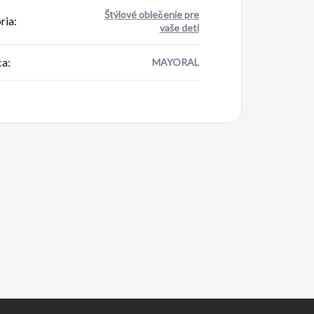
Štýlové oblečenie pre
ria
:
vaše deti
ca
:
MAYORAL