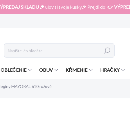
ÝPREDAJ SKLADU 🎉
ulov si svoje kúsky🎉 Prejdi do:
👉 VÝPRE
Hľadať
OBLEČENIE
OBUV
KŔMENIE
HRAČKY
- legíny MAYORAL 610 ružové
otenia
ZNAČKA:
MAYORAL
10,99 €
7,69 €