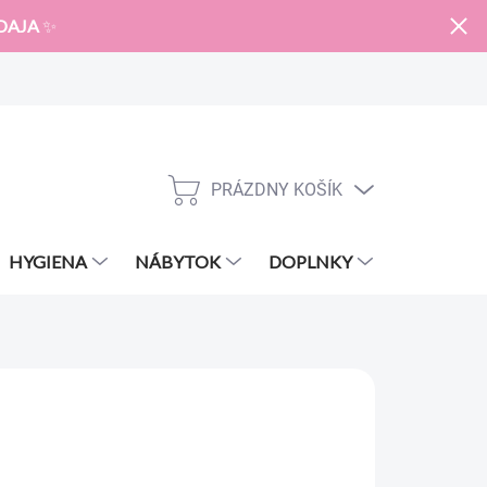
DAJA
✨
PRÁZDNY KOŠÍK
NÁKUPNÝ
KOŠÍK
HYGIENA
NÁBYTOK
DOPLNKY
ZNAČKY