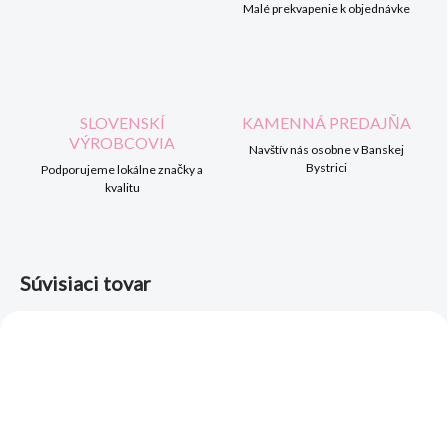
Malé prekvapenie k objednávke
SLOVENSKÍ
KAMENNÁ PREDAJŇA
VÝROBCOVIA
Navštív nás osobne v Banskej
Bystrici
Podporujeme lokálne značky a
kvalitu
Súvisiaci tovar
AKCIA