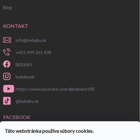
Blog
KONTAKT
info
@
bebaby.sk
+421 949 261 908
BEBABY
bebabysk
https://www.youtube.com/@bebaby100
@bebaby.sk
FACEBOOK
Táto webstránka používa súbory cookies.