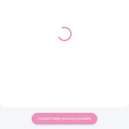
SKLADOM
SKLADOM
(1 KS)
(1 KS)
Dievčenské rozšírené
Dievčenské šaty s
legíny MAYORAL 1744
mašľami MAYORAL 1924
16,99 €
18,59 €
13,81 € bez DPH
15,11 € bez DPH
Detail
Detail
Dievčenské rozšírené legíny
Dievčenské šaty s mašľami
MAYORAL.
MAYORAL.
Zobraziť všetky súvisiace produkty