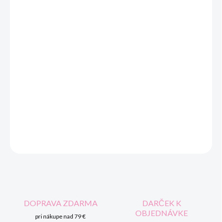
cena:
VEĽKOSŤ
MOŽNOSTI DORUČENIA
−
+
Pridať do košíka
Dievčenské dlhé nohavice MAYORAL s prackami.
DETAILNÉ INFORMÁCIE
OPÝTAŤ SA
STRÁŽIŤ
DOPRAVA ZDARMA
DARČEK K
OBJEDNÁVKE
pri nákupe nad 79 €