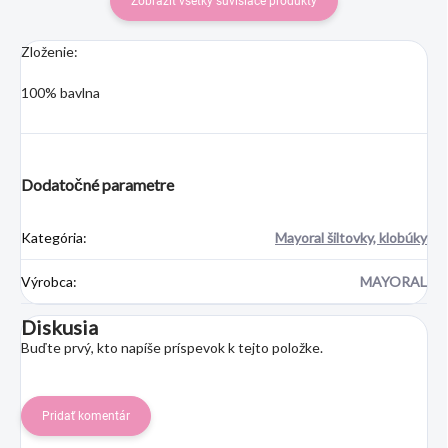
Zobraziť všetky súvisiace produkty
Zloženie:
100% bavlna
Dodatočné parametre
Kategória
:
Mayoral šiltovky, klobúky
Výrobca
:
MAYORAL
Diskusia
Buďte prvý, kto napíše príspevok k tejto položke.
Pridať komentár