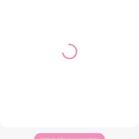
SKLADOM
SKLADOM
(1 KS)
(3 KS)
Dievčenská šiltovka
Chlapčenská šiltovka
MAYORAL 10195
MAYORAL 10194
14,99 €
10,99 €
12,19 € bez DPH
8,93 € bez DPH
Detail
Detail
Dievčenská šiltovka MAYORAL.
Chlapčenská šiltovka MAYORAL.