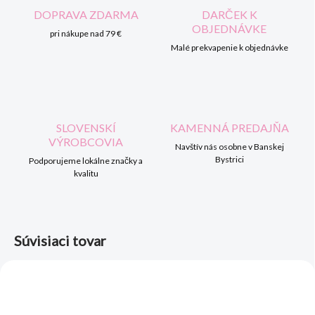
DOPRAVA ZDARMA
DARČEK K
OBJEDNÁVKE
pri nákupe nad 79 €
Malé prekvapenie k objednávke
SLOVENSKÍ
KAMENNÁ PREDAJŇA
VÝROBCOVIA
Navštív nás osobne v Banskej
Bystrici
Podporujeme lokálne značky a
kvalitu
Súvisiaci tovar