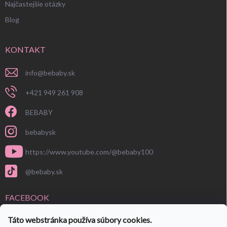
Najčastejšie otázky
Blog
KONTAKT
info
@
bebaby.sk
+421 949 261 908
BEBABY
bebabysk
https://www.youtube.com/@bebaby100
@bebaby.sk
FACEBOOK
Táto webstránka používa súbory cookies.