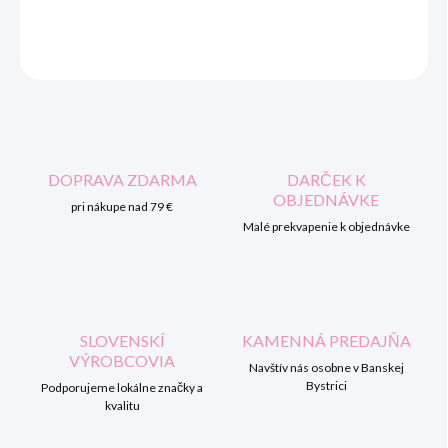
DETAILNÉ INFORMÁCIE
OPÝTAŤ SA
STRÁŽIŤ
DOPRAVA ZDARMA
DARČEK K
OBJEDNÁVKE
pri nákupe nad 79 €
Malé prekvapenie k objednávke
SLOVENSKÍ
KAMENNÁ PREDAJŇA
VÝROBCOVIA
Navštív nás osobne v Banskej
Bystrici
Podporujeme lokálne značky a
kvalitu