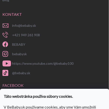
KONTAKT
info
@
bebaby.sk
+421 949 261 908
BEBABY
bebabysk
https://www.youtube.com/@bebaby100
@bebaby.sk
FACEBOOK
Táto webstránka používa súbory cookies.
V BeBaby.sk používame cookies, aby sme Vám umožnili