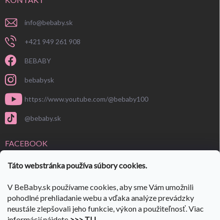
info
@
bebaby.sk
+421 949 261 908
BEBABY
bebabysk
https://www.youtube.com/@bebaby100
@bebaby.sk
FACEBOOK
Táto webstránka používa súbory cookies.
V BeBaby.sk používame cookies, aby sme Vám umožnili
pohodlné prehliadanie webu a vďaka analýze prevádzky
neustále zlepšovali jeho funkcie, výkon a použiteľnosť. Viac
informácií nájdete
>>> TU
.