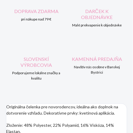
DOPRAVA ZDARMA
DARČEK K
OBJEDNÁVKE
pri nákupe nad 79 €
Malé prekvapenie k objednávke
SLOVENSKÍ
KAMENNÁ PREDAJŇA
VÝROBCOVIA
Navštív nás osobne v Banskej
Bystrici
Podporujeme lokálne značky a
kvalitu
Originálna čelenka pre novorodencov, ideálna ako doplnok na
dotvorenie vzhľadu. Dekoratívne prvky: kvetinová aplikácia.
Zloženie: 48% Polyester, 22% Polyamid, 16% Viskóza, 14%
Elastan.