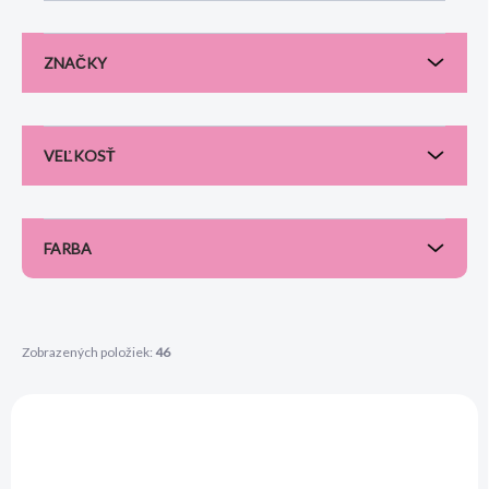
o
d
u
ZNAČKY
k
t
o
v
VEĽKOSŤ
FARBA
Zobrazených položiek:
46
V
ý
AKCIA
p
i