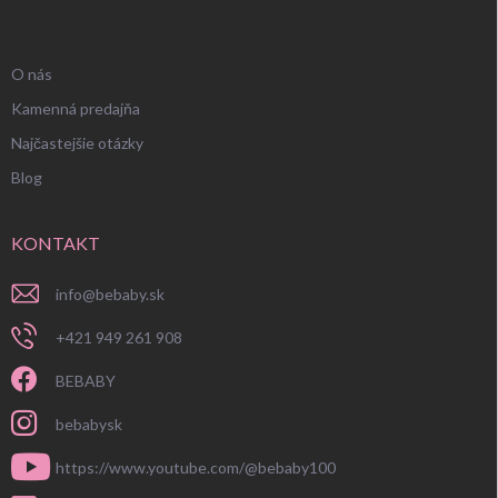
UŽITOČNÉ INFORMÁCIE
O nás
Kamenná predajňa
Najčastejšie otázky
Blog
KONTAKT
info
@
bebaby.sk
+421 949 261 908
BEBABY
bebabysk
https://www.youtube.com/@bebaby100