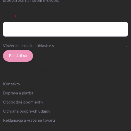
produktoch na našom e-shope.
EMAIL
Vložením e-mailu súhlasíte s
podmienkami ochrany osobných údajov
.
Prihlásiť sa
ZÁKAZNÍCKY SERVIS
Kontakty
Doprava a platba
Obchodné podmienky
Ochrana osobných údajov
Reklamácia a vrátenie tovaru