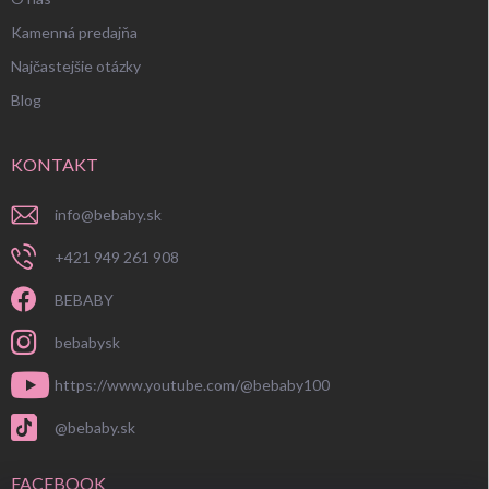
Kamenná predajňa
Najčastejšie otázky
Blog
KONTAKT
info
@
bebaby.sk
+421 949 261 908
BEBABY
bebabysk
https://www.youtube.com/@bebaby100
@bebaby.sk
FACEBOOK