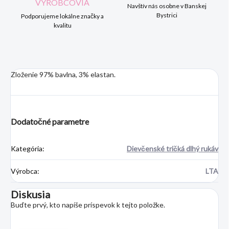
VÝROBCOVIA
Navštív nás osobne v Banskej
Bystrici
Podporujeme lokálne značky a
kvalitu
Zloženie 97% bavlna, 3% elastan.
Dodatočné parametre
Kategória
:
Dievčenské tričká dlhý rukáv
Výrobca
:
LTA
Diskusia
Buďte prvý, kto napíše príspevok k tejto položke.