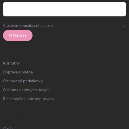
Vložením e-mailu súhlasíte s
podmienkami ochrany osobných údajov
.
Prihlásiť sa
ZÁKAZNÍCKY SERVIS
Kontakty
Doprava a platba
Obchodné podmienky
Ochrana osobných údajov
Reklamácia a vrátenie tovaru
UŽITOČNÉ INFORMÁCIE
O nás