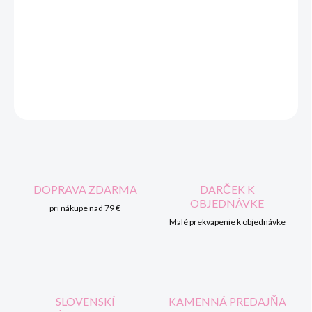
Detský polorolák rebro tmavošedý.
DETAILNÉ INFORMÁCIE
OPÝTAŤ SA
STRÁŽIŤ
DOPRAVA ZDARMA
DARČEK K
OBJEDNÁVKE
pri nákupe nad 79 €
Malé prekvapenie k objednávke
SLOVENSKÍ
KAMENNÁ PREDAJŇA