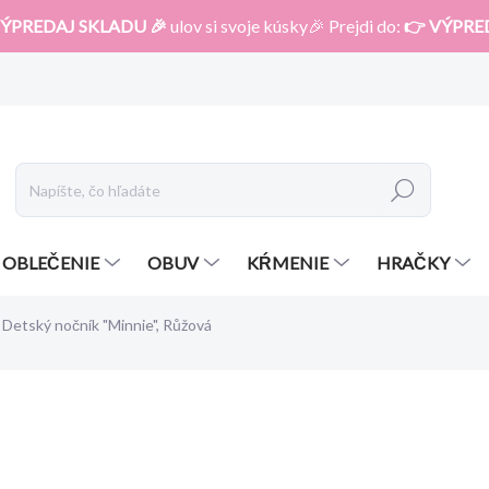
ÝPREDAJ SKLADU 🎉
ulov si svoje kúsky🎉 Prejdi do:
👉 VÝPRE
Hľadať
OBLEČENIE
OBUV
KŔMENIE
HRAČKY
Detský nočník "Minnie", Růžová
otenia
ZNAČKA:
KEEEPER
10,10 €