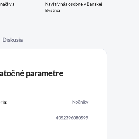
značky a
Navštív nás osobne v Banskej
Bystrici
Diskusia
atočné parametre
ria
:
Nočníky
4052396080599