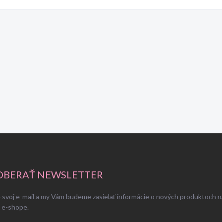
BERAŤ NEWSLETTER
 svoj e-mail a my Vám budeme zasielať informácie o nových produktoch n
 e-shope.