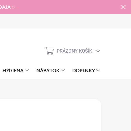
DAJA
✨
PRÁZDNY KOŠÍK
NÁKUPNÝ
KOŠÍK
HYGIENA
NÁBYTOK
DOPLNKY
ZNAČKY