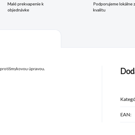
Malé prekvapenie k
Podporujeme lokálne 
objednávke
kvalitu
 protišmykovou úpravou.
Dod
Kategó
EAN
: