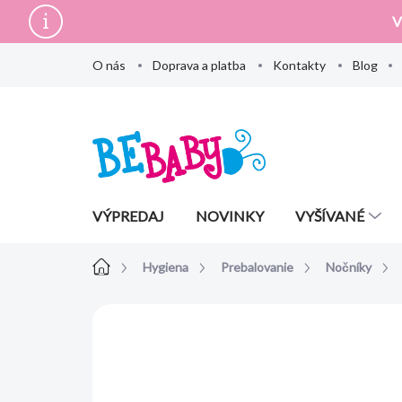
Prejsť
V
na
obsah
O nás
Doprava a platba
Kontakty
Blog
VÝPREDAJ
NOVINKY
VYŠÍVANÉ
Domov
Hygiena
Prebalovanie
Nočníky
Neohodnotené
Podrobnosti hodn