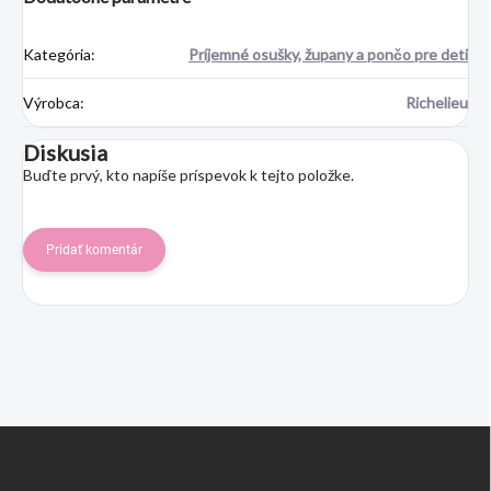
Kategória
:
Príjemné osušky, župany a pončo pre deti
Výrobca
:
Richelieu
Diskusia
Buďte prvý, kto napíše príspevok k tejto položke.
Pridať komentár
Z
á
p