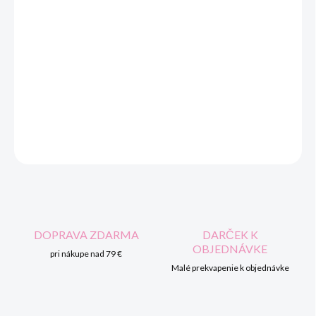
Detský froté župan s uškami. Slovenský výrobok. Zloženie 100%
bavlna.
DETAILNÉ INFORMÁCIE
OPÝTAŤ SA
STRÁŽIŤ
DOPRAVA ZDARMA
DARČEK K
OBJEDNÁVKE
pri nákupe nad 79 €
Malé prekvapenie k objednávke