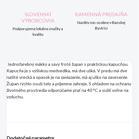
SLOVENSKÍ
KAMENNÁ PREDAJŇA
VÝROBCOVIA
Navštív nás osobne v Banskej
Bystrici
Podporujeme lokálne značky a
kvalitu
Jednofarebný mäkký a savý froté župan s praktickou kapucňou.
Kapucňa je s výšivkou medvedíka, má dve ušká. V predu má dve
našité vrecká a opasok je na zaviazanie, má aj uško na zavesenie.
Župan rýchlo osuší telo a príjemne zahreje. S ohľadom na ochranu
životného prostredia odporúčame prať na 40 °C a sušiť voľne na
vzduchu.
Dodatočné parametre