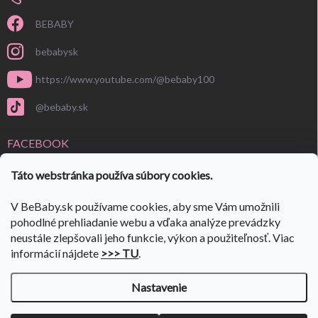
BEBABY
bebabysk
https://www.youtube.com/@bebaby100
@bebaby.sk
FACEBOOK
Táto webstránka používa súbory cookies.
V BeBaby.sk používame cookies, aby sme Vám umožnili
pohodlné prehliadanie webu a vďaka analýze prevádzky
neustále zlepšovali jeho funkcie, výkon a použiteľnosť. Viac
informácií nájdete
>>> TU
.
Nastavenie
Copyright 2026
BeBaby.sk
. Všetky práva vyhradené.
Upraviť nastavenie