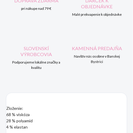
DOPRAVA ZDARMA
DARČEK K
OBJEDNÁVKE
pri nákupe nad 79 €
Malé prekvapenie k objednávke
SLOVENSKÍ
KAMENNÁ PREDAJŇA
VÝROBCOVIA
Navštív nás osobne v Banskej
Bystrici
Podporujeme lokálne značky a
kvalitu
Zloženie:
68 % viskóza
28 % polyamid
4 % elastan