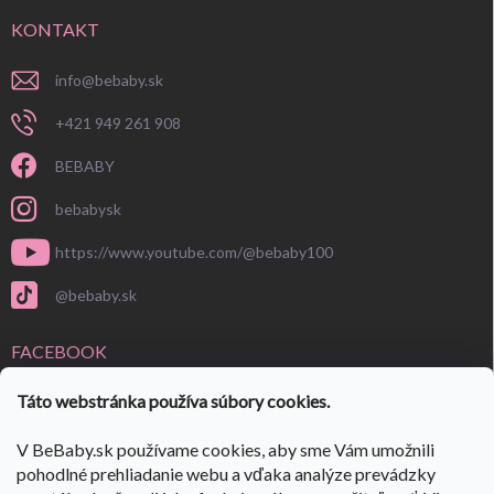
KONTAKT
info
@
bebaby.sk
+421 949 261 908
BEBABY
bebabysk
https://www.youtube.com/@bebaby100
@bebaby.sk
FACEBOOK
Táto webstránka používa súbory cookies.
V BeBaby.sk používame cookies, aby sme Vám umožnili
pohodlné prehliadanie webu a vďaka analýze prevádzky