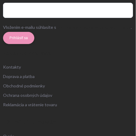
Vložením e-mailu súhlasíte s
podmienkami ochrany osobných údajov
.
Prihlásiť sa
ZÁKAZNÍCKY SERVIS
Kontakty
Doprava a platba
Obchodné podmienky
Ochrana osobných údajov
Reklamácia a vrátenie tovaru
UŽITOČNÉ INFORMÁCIE