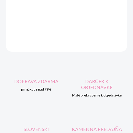
Slovenský výrobok.
95% bavlna, 5% elastan.
OPÝTAŤ SA
STRÁŽIŤ
DOPRAVA ZDARMA
DARČEK K
OBJEDNÁVKE
pri nákupe nad 79 €
Malé prekvapenie k objednávke
SLOVENSKÍ
KAMENNÁ PREDAJŇA