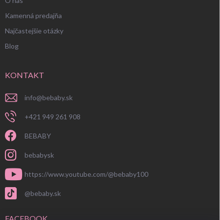
O nás
Kamenná predajňa
Najčastejšie otázky
Blog
KONTAKT
info
@
bebaby.sk
+421 949 261 908
BEBABY
bebabysk
https://www.youtube.com/@bebaby100
@bebaby.sk
FACEBOOK