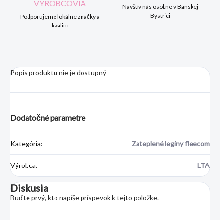
VÝROBCOVIA
Navštív nás osobne v Banskej
Bystrici
Podporujeme lokálne značky a
kvalitu
Popis produktu nie je dostupný
Dodatočné parametre
Kategória
:
Zateplené legíny fleecom
Výrobca
:
LTA
Diskusia
Buďte prvý, kto napíše príspevok k tejto položke.