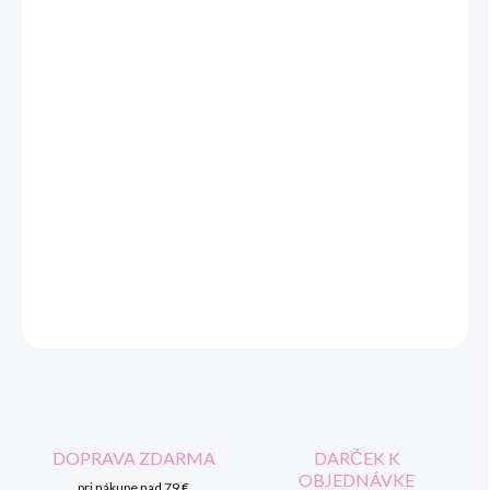
MOŽNOSTI DORUČENIA
−
+
Pridať do košíka
Detské vychádzkové oteplené gumáčiky s vyberateľnou
oteplenou vložkou. Po vybratí vložky sa môžu používať ako
klasické gumáčiky.
Materiál vysoko kvalitný PVC.
Vložku je možné
prať pri teplote do 40 °C.
DETAILNÉ INFORMÁCIE
OPÝTAŤ SA
STRÁŽIŤ
DOPRAVA ZDARMA
DARČEK K
OBJEDNÁVKE
pri nákupe nad 79 €