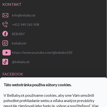
KONTAKT
info
@
bebaby.sk
+421 949 261 908
BEBABY
bebabysk
https://www.youtube.com/@bebaby100
@bebaby.sk
FACEBOOK
Táto webstránka používa súbory cookies.
V BeBaby.sk používame cookies, aby sme Vám umožnili
pohodlné prehliadanie webu a vďaka analýze prevádzky
neustále zlepšovali jeho funkcie, výkon a použiteľnosť. Viac