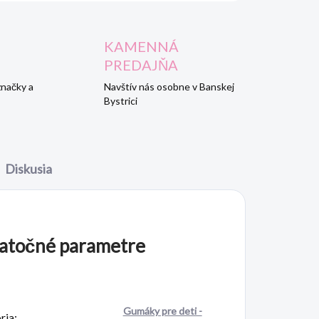
KAMENNÁ
PREDAJŇA
značky a
Navštív nás osobne v Banskej
Bystrici
Diskusia
atočné parametre
Gumáky pre deti -
ria
: