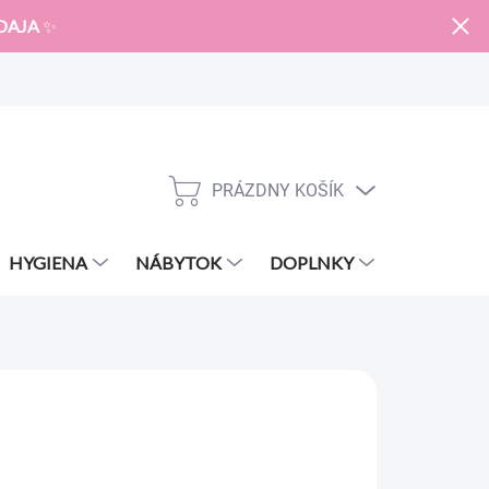
DAJA
✨
PRÁZDNY KOŠÍK
NÁKUPNÝ
KOŠÍK
HYGIENA
NÁBYTOK
DOPLNKY
ZNAČKY
€