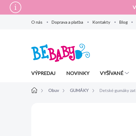
Prejsť
V
na
obsah
O nás
Doprava a platba
Kontakty
Blog
VÝPREDAJ
NOVINKY
VYŠÍVANÉ
Domov
Obuv
GUMÁKY
Detské gumáky z
Neohodnotené
Podrobnosti hodn
AKCIA