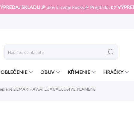
ÝPREDAJ SKLADU 🎉
ulov si svoje kúsky🎉 Prejdi do:
👉 VÝPRE
Hľadať
OBLEČENIE
OBUV
KŔMENIE
HRAČKY
ateplené DEMAR-HAWAI LUX EXCLUSIVE PLAMENE
otenia
ZNAČKA:
DEMAR
21,90 €
17,52 