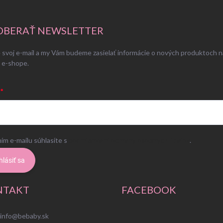
BERAŤ NEWSLETTER
 svoj e-mail a my Vám budeme zasielať informácie o nových produktoch n
 e-shope.
ím e-mailu súhlasíte s
podmienkami ochrany osobných údajov
.
hlásiť sa
NTAKT
FACEBOOK
info
@
bebaby.sk