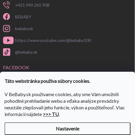
+421 949 261 908
BEBABY
bebabysk
https://www.youtube.com/@bebaby100
@bebaby.sk
FACEBOOK
Táto webstránka používa súbory cookies.
V BeBaby.sk používame cookies, aby sme Vám umožnili
pohodlné prehliadanie webu a vďaka analýze prevádzky
neustále zlepšovali jeho funkcie, výkon a použiteľnosť. Viac
informácií nájdete
>>> TU
.
Nastavenie