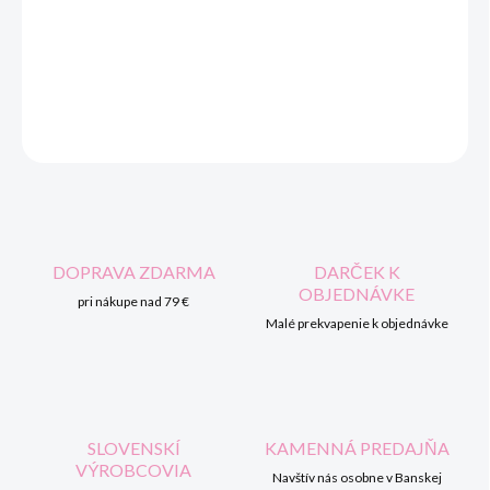
Plyšová deka s kapucňou na nosenie dieťaťa - autosedačka,
prenosná postieľka.
DETAILNÉ INFORMÁCIE
OPÝTAŤ SA
STRÁŽIŤ
DOPRAVA ZDARMA
DARČEK K
OBJEDNÁVKE
pri nákupe nad 79 €
Malé prekvapenie k objednávke
SLOVENSKÍ
KAMENNÁ PREDAJŇA
VÝROBCOVIA
Navštív nás osobne v Banskej