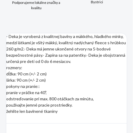
Bystrici
Podporujeme lokálne značky a
kvalitu
- Deka je vyrobená z kvalitnej bavlny a mäkkého, hladkého minky,
medzi látkami je všitý mäkký, kvalitný nadýchaný fleece s hrúbkou
260 g/m2.- Deka má jemne ukončené otvory na 5-bodové
bezpečnostné pásy.- Zapína sa na patentky.- Deka je obojstranná
určená pre deti od 0 do 6 mesiacov.
rozmery:
dĺžka: 90 cm (+/- 2 cm)
šírka: 90 cm (+/- 2 cm)
pokyny na pranie::
pranie v práčke na 40º,
odstreďovanie pri max. 800 otáčkach za minútu,
používajte jemné pracie prostriedky.
žehlite len bavlnené tkaniny