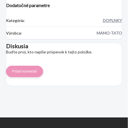
Dodatočné parametre
Kategória
:
DOPLNKY
Výrobca
:
MAMO-TATO
Diskusia
Buďte prvý, kto napíše príspevok k tejto položke.
Pridať komentár
Z
á