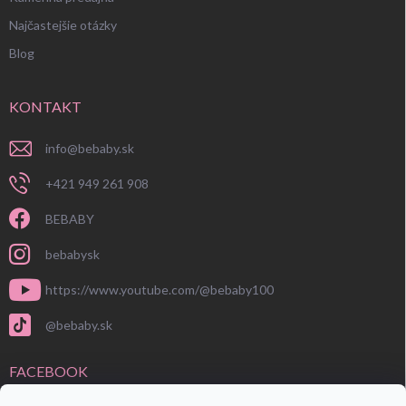
Najčastejšie otázky
Blog
KONTAKT
info
@
bebaby.sk
+421 949 261 908
BEBABY
bebabysk
https://www.youtube.com/@bebaby100
@bebaby.sk
FACEBOOK