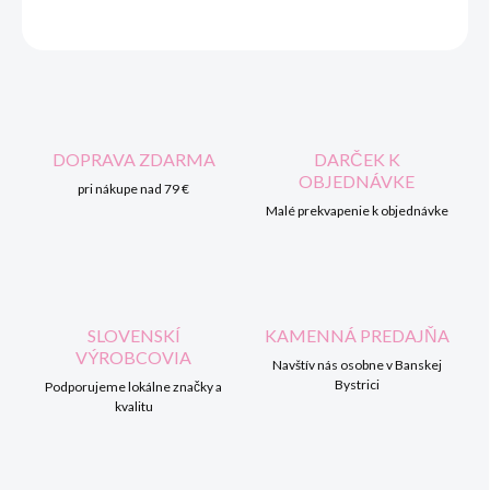
OPÝTAŤ SA
STRÁŽIŤ
DOPRAVA ZDARMA
DARČEK K
OBJEDNÁVKE
pri nákupe nad 79 €
Malé prekvapenie k objednávke
SLOVENSKÍ
KAMENNÁ PREDAJŇA
VÝROBCOVIA
Navštív nás osobne v Banskej
Bystrici
Podporujeme lokálne značky a
kvalitu