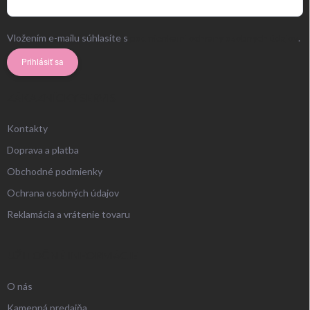
Vložením e-mailu súhlasíte s
podmienkami ochrany osobných údajov
.
Prihlásiť sa
ZÁKAZNÍCKY SERVIS
Kontakty
Doprava a platba
Obchodné podmienky
Ochrana osobných údajov
Reklamácia a vrátenie tovaru
UŽITOČNÉ INFORMÁCIE
O nás
Kamenná predajňa