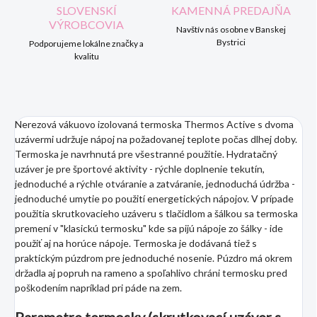
SLOVENSKÍ
KAMENNÁ PREDAJŇA
VÝROBCOVIA
Navštív nás osobne v Banskej
Bystrici
Podporujeme lokálne značky a
kvalitu
Nerezová vákuovo izolovaná termoska Thermos Active s dvoma
uzávermi udržuje nápoj na požadovanej teplote počas dlhej doby.
Termoska je navrhnutá pre všestranné použitie. Hydratačný
uzáver je pre športové aktivity - rýchle doplnenie tekutín,
jednoduché a rýchle otváranie a zatváranie, jednoduchá údržba -
jednoduché umytie po použití energetických nápojov. V prípade
použitia skrutkovacieho uzáveru s tlačidlom a šálkou sa termoska
premení v "klasickú termosku" kde sa pijú nápoje zo šálky - ide
použiť aj na horúce nápoje. Termoska je dodávaná tiež s
praktickým púzdrom pre jednoduché nosenie. Púzdro má okrem
držadla aj popruh na rameno a spoľahlivo chráni termosku pred
poškodením napríklad pri páde na zem.