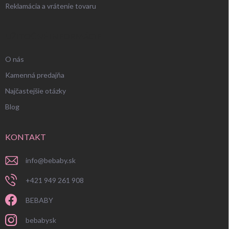
Reklamácia a vrátenie tovaru
UŽITOČNÉ INFORMÁCIE
O nás
Kamenná predajňa
Najčastejšie otázky
Blog
KONTAKT
info
@
bebaby.sk
+421 949 261 908
BEBABY
bebabysk