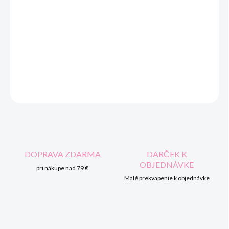
DORUČENIA
Nerezová vákuovo izolovaná termo-fľaša Thermos Active s
dvoma uzávermi a púzdrom s objemom 800 ml
pre
všestranné použitie
.
DETAILNÉ INFORMÁCIE
OPÝTAŤ SA
STRÁŽIŤ
DOPRAVA ZDARMA
DARČEK K
OBJEDNÁVKE
pri nákupe nad 79 €
Malé prekvapenie k objednávke