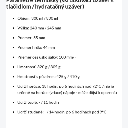
Parametre termosky (skrutkovací uzáver s
tlačidlom / hydratačný uzáver)
Objem: 800 ml / 830 ml
Výška: 240 mm / 245 mm
Priemer: 85 mm
Priemer hrdla: 44 mm
Priemer cez uško šálky: 100 mm/ -
Hmotnosť: 320 g / 305 g
Hmotnosť s púzdrem: 425 g / 410 g
Udrží horúce: 18 hodín, po 6 hodinách nad 72°C / nie je
určené na horúce (vriace) nápoje - môže dôjsť k opareniu
Udrží teplé: - / 11 hodín
Udrží studené: - / 14 hodín, po 6 hodinách pod 9°C