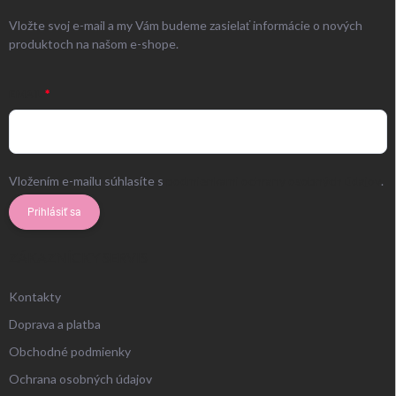
Vložte svoj e-mail a my Vám budeme zasielať informácie o nových
produktoch na našom e-shope.
EMAIL
Vložením e-mailu súhlasíte s
podmienkami ochrany osobných údajov
.
Prihlásiť sa
ZÁKAZNÍCKY SERVIS
Kontakty
Doprava a platba
Obchodné podmienky
Ochrana osobných údajov