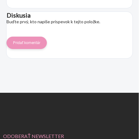
Diskusia
Buďte prvý, kto napíše príspevok k tejto položke.
Pridať komentár
Z
á
p
ä
t
i
e
ODOBERAŤ NEWSLETTER