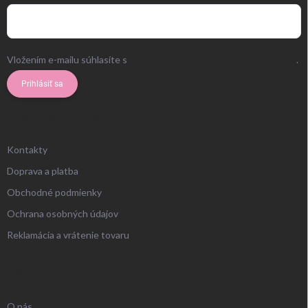
Vložením e-mailu súhlasíte s
podmienkami ochrany osobných údajov
.
Prihlásiť sa
ZÁKAZNÍCKY SERVIS
Kontakty
Doprava a platba
Obchodné podmienky
Ochrana osobných údajov
Reklamácia a vrátenie tovaru
UŽITOČNÉ INFORMÁCIE
O nás