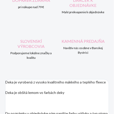
DOPRAVA ZDARMA
DARČEK K
OBJEDNÁVKE
pri nákupe nad 79 €
Malé prekvapenie k objednávke
SLOVENSKÍ
KAMENNÁ PREDAJŇA
VÝROBCOVIA
Navštív nás osobne v Banskej
Bystrici
Podporujeme lokálne značky a
kvalitu
Deka je vyrobená z vysoko kvalitného mäkkého a teplého fleece
Deka je obšitá lemom vo farbách deky
Do poznámky v objednávke nám napíšte farbu výšivky a typ písma