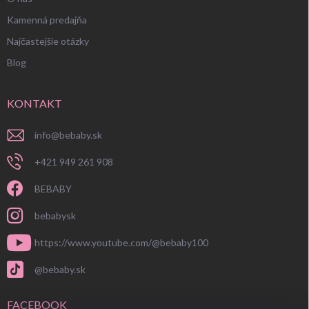
Kamenná predajňa
Najčastejšie otázky
Blog
KONTAKT
info
@
bebaby.sk
+421 949 261 908
BEBABY
bebabysk
https://www.youtube.com/@bebaby100
@bebaby.sk
FACEBOOK