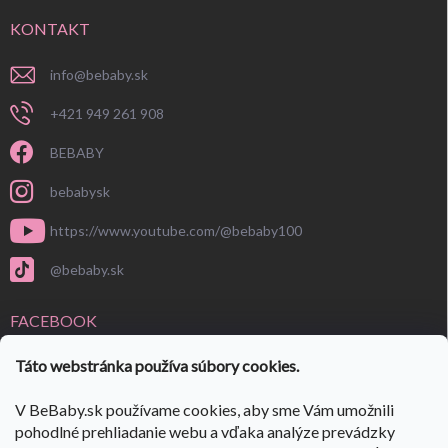
KONTAKT
info
@
bebaby.sk
+421 949 261 908
BEBABY
bebabysk
https://www.youtube.com/@bebaby100
@bebaby.sk
FACEBOOK
Táto webstránka používa súbory cookies.
V BeBaby.sk používame cookies, aby sme Vám umožnili
pohodlné prehliadanie webu a vďaka analýze prevádzky