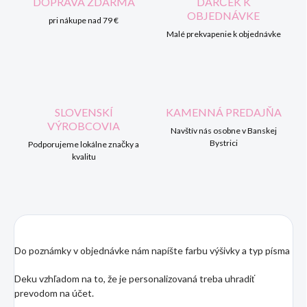
DOPRAVA ZDARMA
DARČEK K
OBJEDNÁVKE
pri nákupe nad 79 €
Malé prekvapenie k objednávke
SLOVENSKÍ
KAMENNÁ PREDAJŇA
VÝROBCOVIA
Navštív nás osobne v Banskej
Bystrici
Podporujeme lokálne značky a
kvalitu
Do poznámky v objednávke nám napíšte farbu výšivky a typ písma
Deku vzhľadom na to, že je personalizovaná treba uhradiť
prevodom na účet.