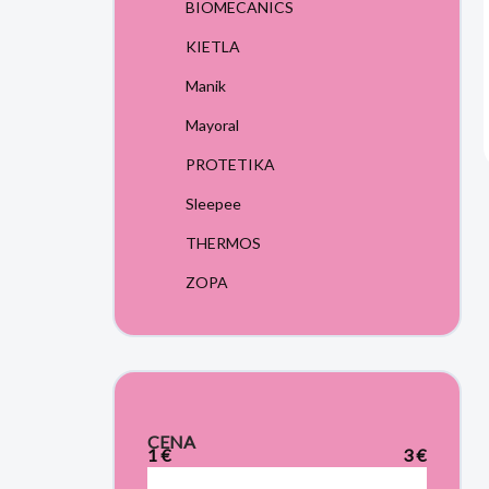
BIOMECANICS
KIETLA
Manik
Mayoral
PROTETIKA
Sleepee
THERMOS
ZOPA
CENA
1
€
3
€