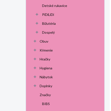
Detské rukavice
PiDiLiDi
Bižutéria
Dospelý
Obuv
Kŕmenie
Hračky
Hygiena
Nábytok
Doplnky
Značky
BIBS