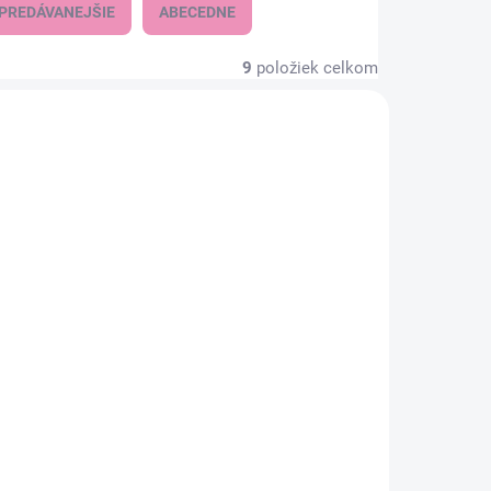
PREDÁVANEJŠIE
ABECEDNE
9
položiek celkom
KLADOM
SKLADOM
(1 KS)
(2 KS)
Členkové ponožky,
ožky
tm.modré
1,74 €
1,41 € bez DPH