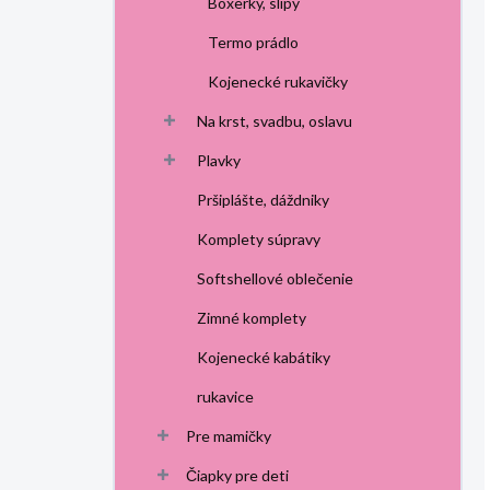
Boxerky, slipy
Termo prádlo
Kojenecké rukavičky
Na krst, svadbu, oslavu
Plavky
Pršiplášte, dáždniky
Komplety súpravy
Softshellové oblečenie
Zimné komplety
Kojenecké kabátiky
rukavice
Pre mamičky
Čiapky pre deti