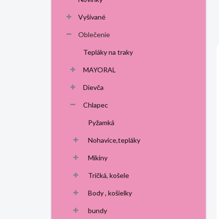
p
a
Vyšívané
n
Oblečenie
e
l
Tepláky na traky
MAYORAL
Dievča
Chlapec
Pyžamká
Nohavice,tepláky
Mikiny
Tričká, košele
Body , košielky
bundy