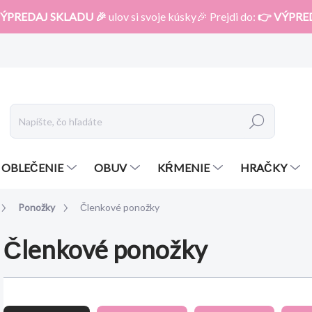
ÝPREDAJ SKLADU 🎉
ulov si svoje kúsky🎉 Prejdi do:
👉 VÝPRE
Hľadať
OBLEČENIE
OBUV
KŔMENIE
HRAČKY
Ponožky
Členkové ponožky
Členkové ponožky
R