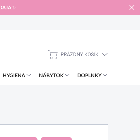
DAJA
✨
PRÁZDNY KOŠÍK
NÁKUPNÝ
KOŠÍK
HYGIENA
NÁBYTOK
DOPLNKY
ZNAČKY