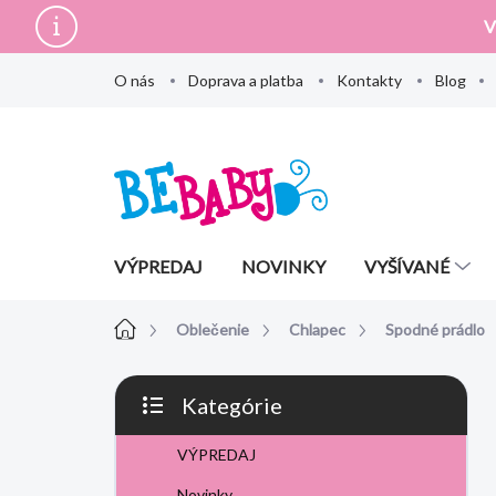
Prejsť
V
na
obsah
O nás
Doprava a platba
Kontakty
Blog
VÝPREDAJ
NOVINKY
VYŠÍVANÉ
Domov
Oblečenie
Chlapec
Spodné prádlo
B
Kategórie
o
Preskočiť
č
kategórie
VÝPREDAJ
n
ý
Novinky