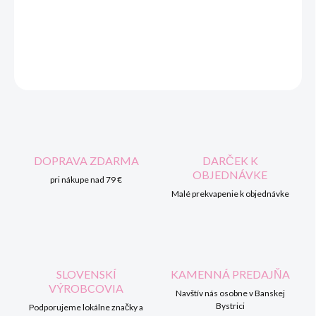
DORUČENIA
DETAILNÉ INFORMÁCIE
OPÝTAŤ SA
STRÁŽIŤ
DOPRAVA ZDARMA
DARČEK K
OBJEDNÁVKE
pri nákupe nad 79 €
Malé prekvapenie k objednávke
SLOVENSKÍ
KAMENNÁ PREDAJŇA
VÝROBCOVIA
Navštív nás osobne v Banskej
Bystrici
Podporujeme lokálne značky a