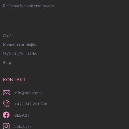
Reklamácia a vrátenie tovaru
UŽITOČNÉ INFORMÁCIE
O nás
Kamenná predajňa
Najčastejšie otázky
Blog
KONTAKT
info
@
bebaby.sk
+421 949 261 908
BEBABY
bebabysk