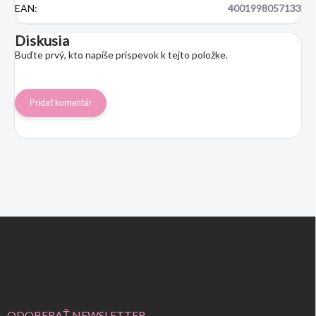
EAN
:
4001998057133
Diskusia
Buďte prvý, kto napíše príspevok k tejto položke.
Pridať komentár
Z
á
p
ä
t
i
ODOBERAŤ NEWSLETTER