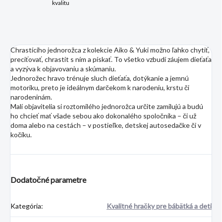
kvalitu
Chrastícího jednorožca z kolekcie Aiko & Yuki možno ľahko chytiť,
preciťovať, chrastit s ním a pískať. To všetko vzbudí záujem dieťaťa
a vyzýva k objavovaniu a skúmaniu.
Jednorožec hravo trénuje sluch dieťaťa, dotýkanie a jemnú
motoriku, preto je ideálnym darčekom k narodeniu, krstu či
narodeninám.
Malí objavitelia si roztomilého jednorožca určite zamilujú a budú
ho chcieť mať všade sebou ako dokonalého spoločníka – či už
doma alebo na cestách – v postieľke, detskej autosedačke či v
kočíku.
Dodatočné parametre
Kategória
:
Kvalitné hračky pre bábätká a deti