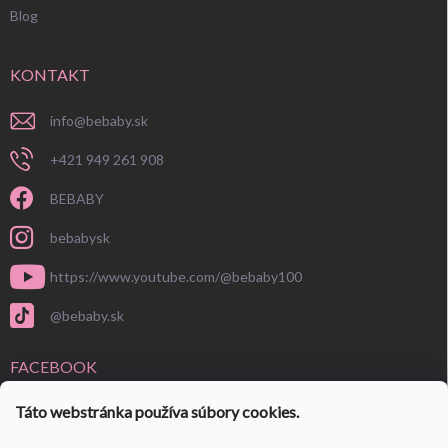
Blog
KONTAKT
info
@
bebaby.sk
+421 949 261 908
BEBABY
bebabysk
https://www.youtube.com/@bebaby100
@bebaby.sk
FACEBOOK
Táto webstránka používa súbory cookies.