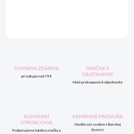
DORUČENIA
DETAILNÉ INFORMÁCIE
OPÝTAŤ SA
STRÁŽIŤ
DOPRAVA ZDARMA
DARČEK K
OBJEDNÁVKE
pri nákupe nad 79 €
Malé prekvapenie k objednávke
SLOVENSKÍ
KAMENNÁ PREDAJŇA
VÝROBCOVIA
Navštív nás osobne v Banskej
Bystrici
Podporujeme lokálne značky a