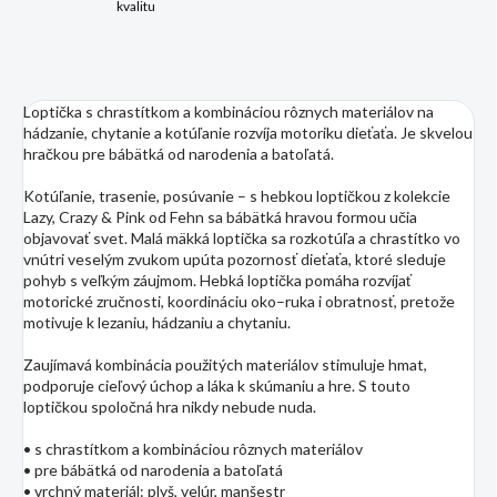
kvalitu
Loptička s chrastítkom a kombináciou rôznych materiálov na
hádzanie, chytanie a kotúľanie rozvíja motoriku dieťaťa. Je skvelou
hračkou pre bábätká od narodenia a batoľatá.
Kotúľanie, trasenie, posúvanie – s hebkou loptičkou z kolekcie
Lazy, Crazy & Pink od Fehn sa bábätká hravou formou učia
objavovať svet. Malá mäkká loptička sa rozkotúľa a chrastítko vo
vnútri veselým zvukom upúta pozornosť dieťaťa, ktoré sleduje
pohyb s veľkým záujmom. Hebká loptička pomáha rozvíjať
motorické zručnosti, koordináciu oko–ruka i obratnosť, pretože
motivuje k lezaniu, hádzaniu a chytaniu.
Zaujímavá kombinácia použitých materiálov stimuluje hmat,
podporuje cieľový úchop a láka k skúmaniu a hre. S touto
loptičkou spoločná hra nikdy nebude nuda.
• s chrastítkom a kombináciou rôznych materiálov
• pre bábätká od narodenia a batoľatá
• vrchný materiál: plyš, velúr, manšestr