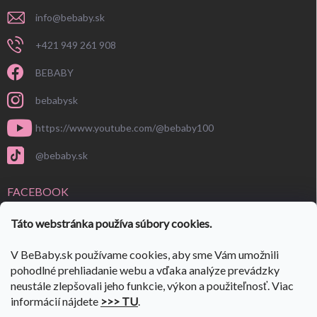
info
@
bebaby.sk
+421 949 261 908
BEBABY
bebabysk
https://www.youtube.com/@bebaby100
@bebaby.sk
FACEBOOK
Táto webstránka používa súbory cookies.
V BeBaby.sk používame cookies, aby sme Vám umožnili
pohodlné prehliadanie webu a vďaka analýze prevádzky
neustále zlepšovali jeho funkcie, výkon a použiteľnosť. Viac
informácií nájdete
>>> TU
.