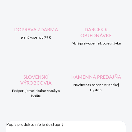
DOPRAVA ZDARMA
DARČEK K
OBJEDNÁVKE
pri nákupe nad 79 €
Malé prekvapenie k objednávke
SLOVENSKÍ
KAMENNÁ PREDAJŇA
VÝROBCOVIA
Navštív nás osobne v Banskej
Bystrici
Podporujeme lokálne značky a
kvalitu
Popis produktu nie je dostupný