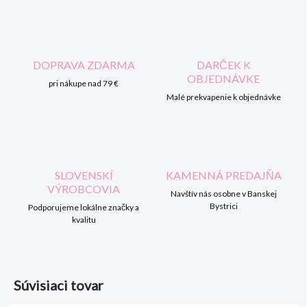
DOPRAVA ZDARMA
DARČEK K
OBJEDNÁVKE
pri nákupe nad 79 €
Malé prekvapenie k objednávke
SLOVENSKÍ
KAMENNÁ PREDAJŇA
VÝROBCOVIA
Navštív nás osobne v Banskej
Bystrici
Podporujeme lokálne značky a
kvalitu
Súvisiaci tovar