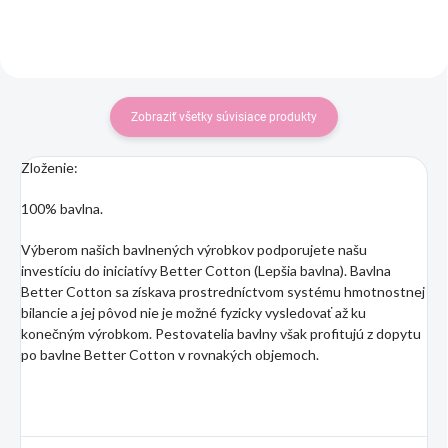
Zobraziť všetky súvisiace produkty
Zloženie:
100% bavlna.
Výberom našich bavlnených výrobkov podporujete našu
investíciu do iniciatívy Better Cotton (Lepšia bavlna). Bavlna
Better Cotton sa získava prostredníctvom systému hmotnostnej
bilancie a jej pôvod nie je možné fyzicky vysledovať až ku
konečným výrobkom. Pestovatelia bavlny však profitujú z dopytu
po bavlne Better Cotton v rovnakých objemoch.