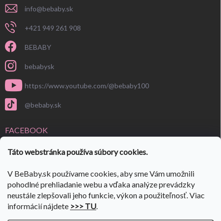
info
@
bebaby.sk
+421 949 261 908
BEBABY
bebabysk
https://www.youtube.com/@bebaby100
@bebaby.sk
FACEBOOK
Táto webstránka používa súbory cookies.
V BeBaby.sk používame cookies, aby sme Vám umožnili
pohodlné prehliadanie webu a vďaka analýze prevádzky
neustále zlepšovali jeho funkcie, výkon a použiteľnosť. Viac
informácií nájdete
>>> TU
.