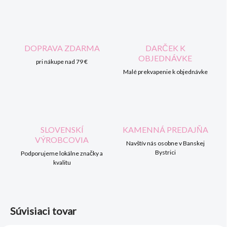
DOPRAVA ZDARMA
DARČEK K
OBJEDNÁVKE
pri nákupe nad 79 €
Malé prekvapenie k objednávke
SLOVENSKÍ
KAMENNÁ PREDAJŇA
VÝROBCOVIA
Navštív nás osobne v Banskej
Bystrici
Podporujeme lokálne značky a
kvalitu
Súvisiaci tovar