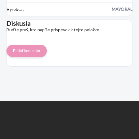
Výrobca
:
MAYORAL
Diskusia
Buďte prvý, kto napíše príspevok k tejto položke.
Pridať komentár
Z
á
p
ä
t
i