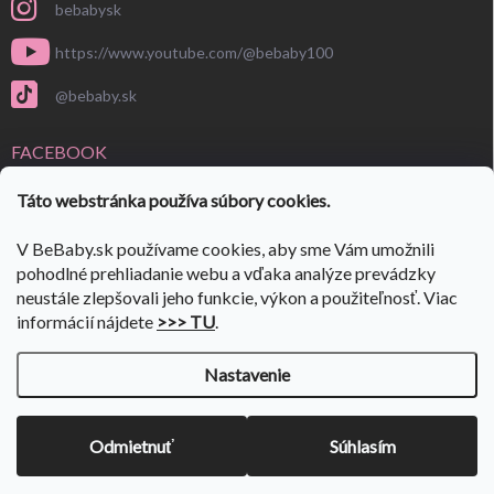
bebabysk
https://www.youtube.com/@bebaby100
@bebaby.sk
FACEBOOK
Táto webstránka používa súbory cookies.
V BeBaby.sk používame cookies, aby sme Vám umožnili
pohodlné prehliadanie webu a vďaka analýze prevádzky
neustále zlepšovali jeho funkcie, výkon a použiteľnosť. Viac
informácií nájdete
>>> TU
.
Nastavenie
Copyright 2026
BeBaby.sk
. Všetky práva vyhradené.
Upraviť nastavenie
cookies
VÝPREDAJ SKLADU 🎉
ulov si svoje kúsky🎉 Prejdi do:
👉
Odmietnuť
Súhlasím
VÝPREDAJA
✨
Vytvoril Shoptet