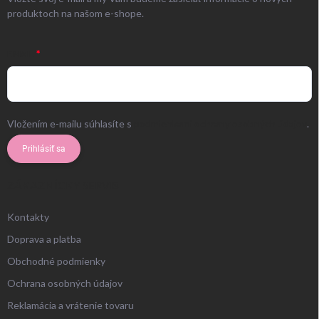
produktoch na našom e-shope.
EMAIL
Vložením e-mailu súhlasíte s
podmienkami ochrany osobných údajov
.
Prihlásiť sa
ZÁKAZNÍCKY SERVIS
Kontakty
Doprava a platba
Obchodné podmienky
Ochrana osobných údajov
Reklamácia a vrátenie tovaru