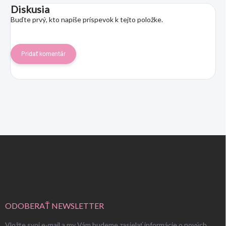
Diskusia
Buďte prvý, kto napíše príspevok k tejto položke.
Pridať komentár
Z
á
p
ä
t
i
e
ODOBERAŤ NEWSLETTER
Vložte svoj e-mail a my Vám budeme zasielať informácie o nových