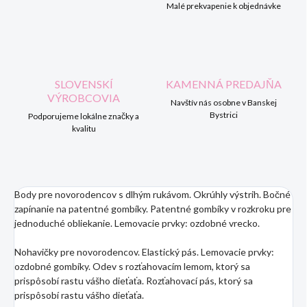
Malé prekvapenie k objednávke
SLOVENSKÍ
KAMENNÁ PREDAJŇA
VÝROBCOVIA
Navštív nás osobne v Banskej
Bystrici
Podporujeme lokálne značky a
kvalitu
Body pre novorodencov s dlhým rukávom. Okrúhly výstrih. Bočné
zapínanie na patentné gombíky. Patentné gombíky v rozkroku pre
jednoduché obliekanie. Lemovacie prvky: ozdobné vrecko.
Nohavičky pre novorodencov. Elastický pás. Lemovacie prvky:
ozdobné gombíky. Odev s rozťahovacím lemom, ktorý sa
prispôsobí rastu vášho dieťaťa. Rozťahovací pás, ktorý sa
prispôsobí rastu vášho dieťaťa.