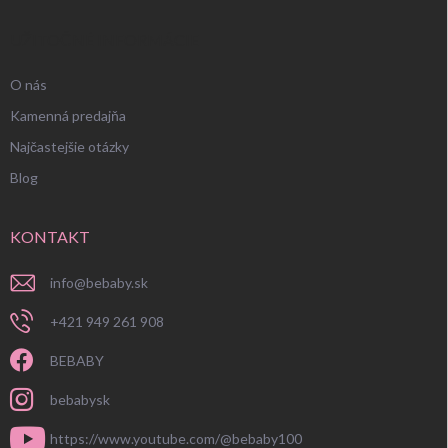
UŽITOČNÉ INFORMÁCIE
O nás
Kamenná predajňa
Najčastejšie otázky
Blog
KONTAKT
info
@
bebaby.sk
+421 949 261 908
BEBABY
bebabysk
https://www.youtube.com/@bebaby100