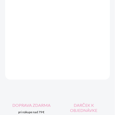
cena:
VEĽKOSŤ
MOŽNOSTI DORUČENIA
−
+
Pridať do košíka
Originálna štvordielna súprava pre novorodencov.
DETAILNÉ INFORMÁCIE
OPÝTAŤ SA
STRÁŽIŤ
DOPRAVA ZDARMA
DARČEK K
OBJEDNÁVKE
pri nákupe nad 79 €