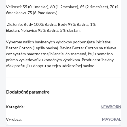
Veľkosti: 55 (0-1mesiac), 60 (1-2mesiace), 65 (2-4mesiace), 70 (4-
6mesiacov), 75 (6-9mesiacov).
Zloženie: Body 100
% Bavlna,
Body
99% Bavlna, 1
%
Elastan,
Nohavice 95% Bavlna, 5% Elastan.
Výberom našich bavlnených výrobkov podporujete iniciatívu
Better Cotton (Lepšia bavlna). Bavlna Better Cotton sa získava
cez systém hmotnostnej bilancie, čo znamená, že ju nemožno
priamo vysledovať ku konečným výrobkom. Producenti bavlny
však profitujú z dopytu po tejto udržateľnej bavlne.
Dodatočné parametre
Kategória
:
NEWBORN
Výrobca
:
MAYORAL