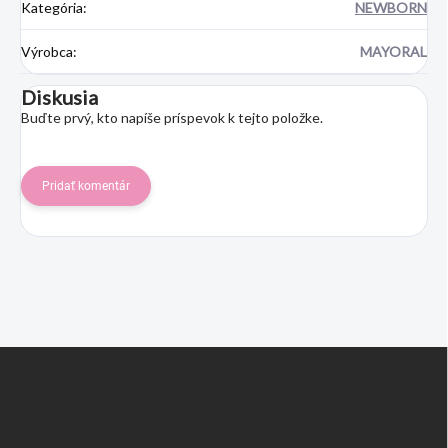
Kategória
:
NEWBORN
Výrobca
:
MAYORAL
Diskusia
Buďte prvý, kto napíše príspevok k tejto položke.
Pridať komentár
Z
á
p
ä
t