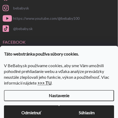
bebabysk
https://www.youtube.com/@bebaby100
@bebaby.sk
FACEBOOK
Táto webstránka používa súbory cookies.
V BeBaby.sk používame cookies, aby sme Vám umožnili
pohodlné prehliadanie webu a vďaka analýze prevádzky
neustále zlepšovali jeho funkcie, výkon a použiteľnosť. Viac
informácií nájdete
>>> TU
.
Nastavenie
Copyright 2026
BeBaby.sk
. Všetky práva vyhradené.
Upraviť nastavenie
cookies
VÝPREDAJ SKLADU 🎉
ulov si svoje kúsky🎉 Prejdi do:
👉
Odmietnuť
Súhlasím
VÝPREDAJA
✨