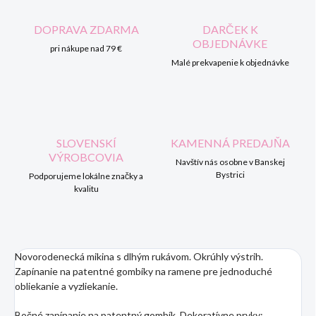
DOPRAVA ZDARMA
DARČEK K
OBJEDNÁVKE
pri nákupe nad 79 €
Malé prekvapenie k objednávke
SLOVENSKÍ
KAMENNÁ PREDAJŇA
VÝROBCOVIA
Navštív nás osobne v Banskej
Bystrici
Podporujeme lokálne značky a
kvalitu
Novorodenecká mikina s dlhým rukávom. Okrúhly výstrih.
Zapínanie na patentné gombíky na ramene pre jednoduché
obliekanie a vyzliekanie.
Bočné zapínanie na patentný gombík. Dekoratívne prvky: