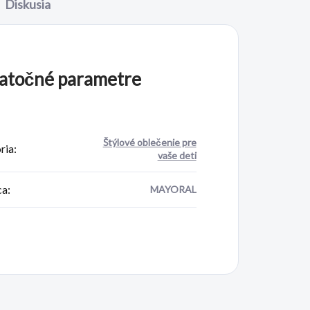
Diskusia
atočné parametre
Štýlové oblečenie pre
ria
:
vaše deti
ca
:
MAYORAL