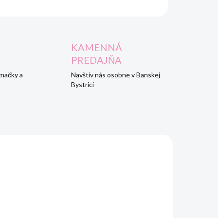
KAMENNÁ
PREDAJŇA
značky a
Navštív nás osobne v Banskej
Bystrici
AKCIA