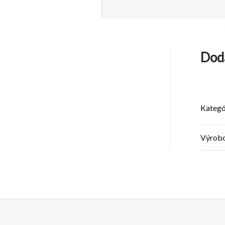
Dod
Kategó
Výrob