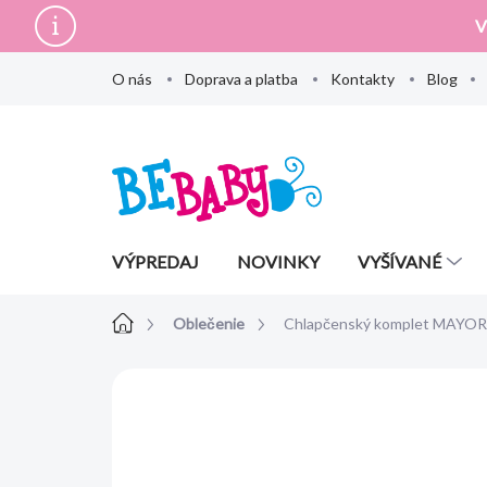
Prejsť
V
na
obsah
O nás
Doprava a platba
Kontakty
Blog
VÝPREDAJ
NOVINKY
VYŠÍVANÉ
Domov
Oblečenie
Chlapčenský komplet MAYOR
Neohodnotené
Podrobnosti hodn
AKCIA