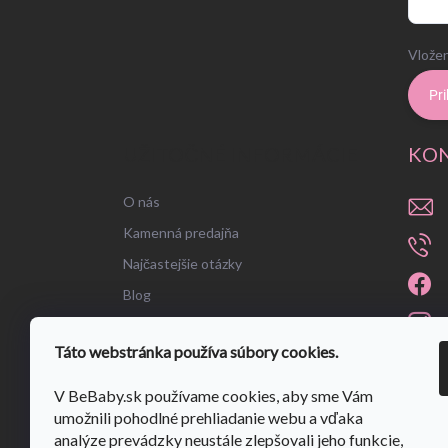
Vložen
Pri
UŽITOČNÉ INFORMÁCIE
KO
O nás
Kamenná predajňa
Najčastejšie otázky
Blog
Táto webstránka používa súbory cookies.
V BeBaby.sk používame cookies, aby sme Vám
umožnili pohodlné prehliadanie webu a vďaka
analýze prevádzky neustále zlepšovali jeho funkcie,