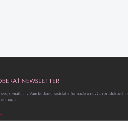
BERAŤ NEWSLETTER
 svoj e-mail a my Vám budeme zasielať informácie o nových produktoch n
 e-shope.