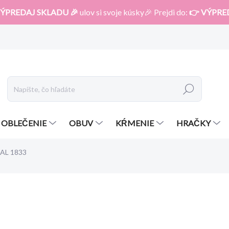
ÝPREDAJ SKLADU 🎉
ulov si svoje kúsky🎉 Prejdi do:
👉 VÝPRE
Hľadať
OBLEČENIE
OBUV
KŔMENIE
HRAČKY
AL 1833
otenia
ZNAČKA:
MAYORAL
39,99 €
27,99 