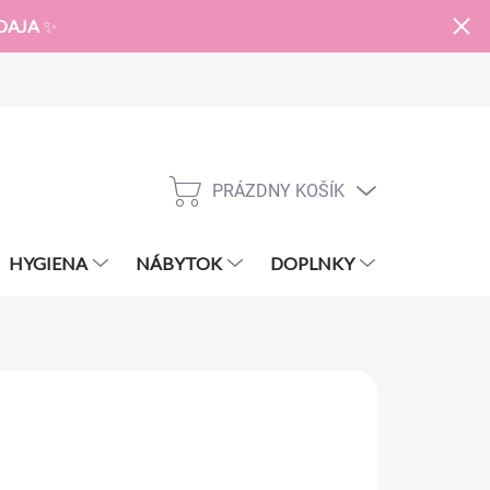
DAJA
✨
PRÁZDNY KOŠÍK
NÁKUPNÝ
KOŠÍK
HYGIENA
NÁBYTOK
DOPLNKY
ZNAČKY
€