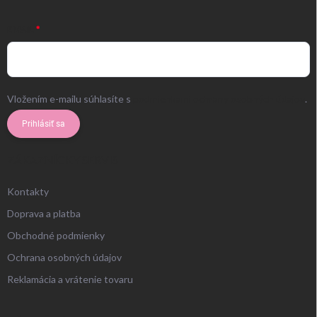
EMAIL
Vložením e-mailu súhlasíte s
podmienkami ochrany osobných údajov
.
Prihlásiť sa
ZÁKAZNÍCKY SERVIS
Kontakty
Doprava a platba
Obchodné podmienky
Ochrana osobných údajov
Reklamácia a vrátenie tovaru