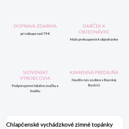
DOPRAVA ZDARMA
DARČEK K
OBJEDNÁVKE
pri nákupe nad 79 €
Malé prekvapenie k objednávke
SLOVENSKÍ
KAMENNÁ PREDAJŇA
VÝROBCOVIA
Navštív nás osobne v Banskej
Bystrici
Podporujeme lokálne značky a
kvalitu
Chlapčenské vychádzkové zimné topánky