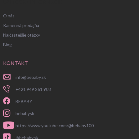
UŽITOČNÉ INFORMÁCIE
O nás
Kamenná predajňa
Najčastejšie otázky
Blog
KONTAKT
info
@
bebaby.sk
+421 949 261 908
BEBABY
bebabysk
https://www.youtube.com/@bebaby100
@bebaby.sk