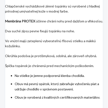
Chlapčenské vychádzkové zimné topánky sú vyrobené z hladkej
prírodnej umývateľnej kože v modrej farbe.
Membrána PROTEX
účinne chráni nohy pred dažďom a vlhkosťou.
Dva suché zipsy pevne fixujú topánku na nohe.
Vo vnútri majú zateplenú vyberateľnú flísovú stielku a mäkkú
kožušinku.
Okrúhla podošva je protišmyková, odolná, ale zároveň ohybná.
Špička topánok je chránená pred mechanickým poškodením.
Na stielke je jemne podporená klenba chodidla.
Obuv má pevný opätok, ktorý zabraňuje vybočeniu piat a
udržuje chodidlo v správnom postavení.
Obuv je vyrobená z kvalitných certifikovaných materiálov.