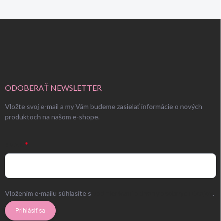
Z
á
p
ä
t
i
e
ODOBERAŤ NEWSLETTER
Vložte svoj e-mail a my Vám budeme zasielať informácie o nových
produktoch na našom e-shope.
EMAIL
Vložením e-mailu súhlasíte s
podmienkami ochrany osobných údajov
.
Prihlásiť sa