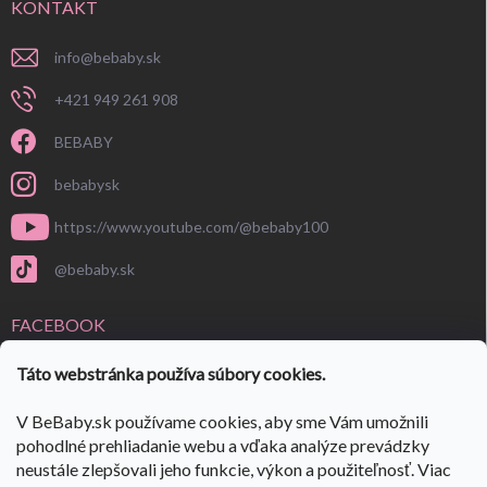
KONTAKT
info
@
bebaby.sk
+421 949 261 908
BEBABY
bebabysk
https://www.youtube.com/@bebaby100
@bebaby.sk
FACEBOOK
Táto webstránka používa súbory cookies.
V BeBaby.sk používame cookies, aby sme Vám umožnili
pohodlné prehliadanie webu a vďaka analýze prevádzky
neustále zlepšovali jeho funkcie, výkon a použiteľnosť. Viac