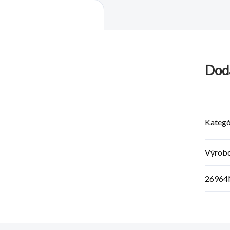
Dod
Kategó
Výrob
26964