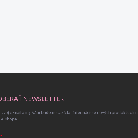
BERAŤ NEWSLETTER
 svoj e-mail a my Vám budeme zasielať informácie o nových produktoch n
 e-shope.