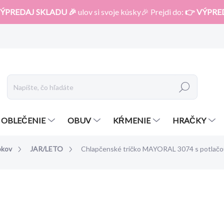
ÝPREDAJ SKLADU 🎉
ulov si svoje kúsky🎉 Prejdi do:
👉 VÝPRE
Hľadať
OBLEČENIE
OBUV
KŔMENIE
HRAČKY
okov
JAR/LETO
Chlapčenské tričko MAYORAL 3074 s potlač
otenia
ZNAČKA:
MAYORAL
od 17,99 €
od