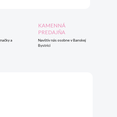
KAMENNÁ
PREDAJŇA
značky a
Navštív nás osobne v Banskej
Bystrici
AKCIA