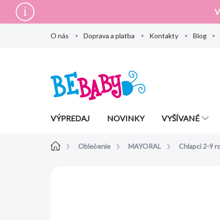
Prejsť
V
na
obsah
O nás
Doprava a platba
Kontakty
Blog
VÝPREDAJ
NOVINKY
VYŠÍVANÉ
Domov
Oblečenie
MAYORAL
Chlapci 2-9 r
Neohodnotené
Podrobnosti hodn
AKCIA