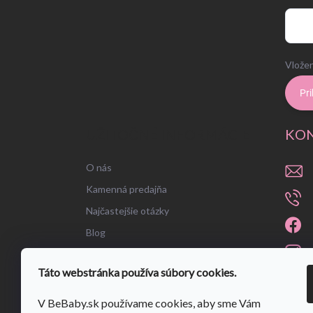
Vložen
Pri
UŽITOČNÉ INFORMÁCIE
KO
O nás
Kamenná predajňa
Najčastejšie otázky
Blog
Táto webstránka používa súbory cookies.
V BeBaby.sk používame cookies, aby sme Vám