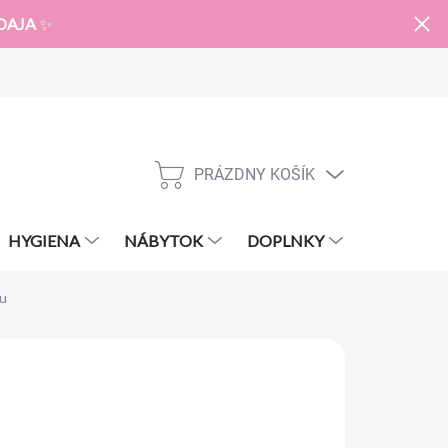
DAJA
✨
PRÁZDNY KOŠÍK
NÁKUPNÝ
KOŠÍK
HYGIENA
NÁBYTOK
DOPLNKY
ZNAČKY
ou
12,59 €