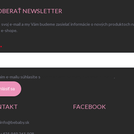
BERAŤ NEWSLETTER
 svoj e-mail a my Vám budeme zasielať informácie o nových produktoch n
 e-shope.
ím e-mailu súhlasíte s
podmienkami ochrany osobných údajov
.
hlásiť sa
NTAKT
FACEBOOK
info
@
bebaby.sk
+421 949 261 908