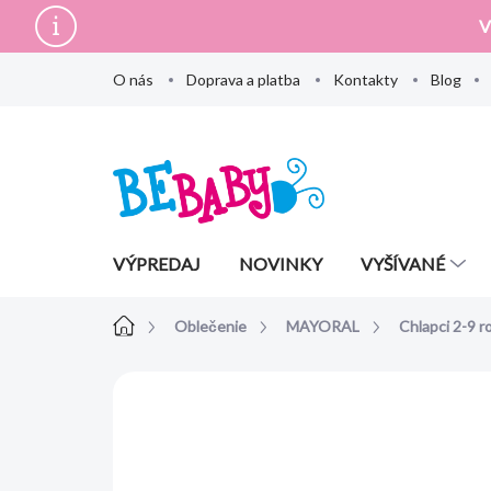
Prejsť
V
na
obsah
O nás
Doprava a platba
Kontakty
Blog
VÝPREDAJ
NOVINKY
VYŠÍVANÉ
Domov
Oblečenie
MAYORAL
Chlapci 2-9 r
Neohodnotené
Podrobnosti hodn