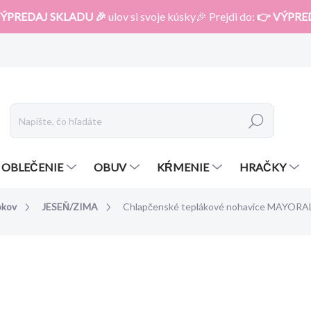
ÝPREDAJ SKLADU 🎉
ulov si svoje kúsky🎉 Prejdi do:
👉 VÝPRE
Hľadať
OBLEČENIE
OBUV
KŔMENIE
HRAČKY
okov
JESEŇ/ZIMA
Chlapčenské teplákové nohavice MAYORAL
otenia
ZNAČKA:
MAYORAL
17,99 €