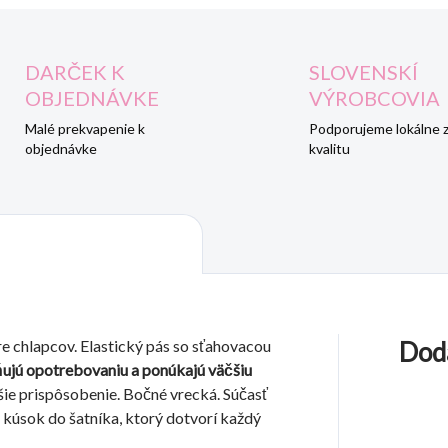
DARČEK K
SLOVENSKÍ
OBJEDNÁVKE
VÝROBCOVIA
Malé prekvapenie k
Podporujeme lokálne 
objednávke
kvalitu
e chlapcov. Elastický pás so sťahovacou
Dod
ňujú opotrebovaniu a ponúkajú väčšiu
pšie prispôsobenie. Bočné vrecká. Súčasť
 kúsok do šatníka, ktorý dotvorí každý