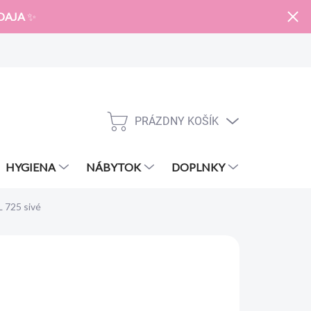
DAJA
✨
PRÁZDNY KOŠÍK
NÁKUPNÝ
KOŠÍK
HYGIENA
NÁBYTOK
DOPLNKY
ZNAČKY
 725 sivé