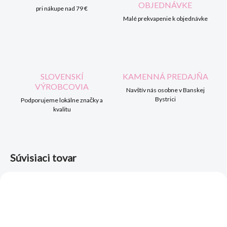
OBJEDNÁVKE
pri nákupe nad 79 €
Malé prekvapenie k objednávke
SLOVENSKÍ
KAMENNÁ PREDAJŇA
VÝROBCOVIA
Navštív nás osobne v Banskej
Bystrici
Podporujeme lokálne značky a
kvalitu
Súvisiaci tovar
AKCIA
AKCIA