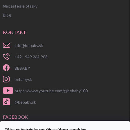
Najčastejšie otázky
Blog
KONTAKT
info
@
bebaby.sk
+421 949 261 908
BEBABY
bebabysk
https://www.youtube.com/@bebaby100
@bebaby.sk
FACEBOOK
Táto webstránka používa súbory cookies.