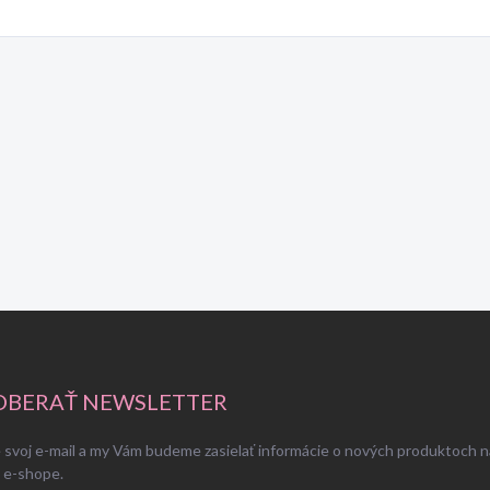
BERAŤ NEWSLETTER
 svoj e-mail a my Vám budeme zasielať informácie o nových produktoch n
 e-shope.