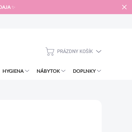
DAJA
✨
PRÁZDNY KOŠÍK
NÁKUPNÝ
KOŠÍK
HYGIENA
NÁBYTOK
DOPLNKY
ZNAČKY