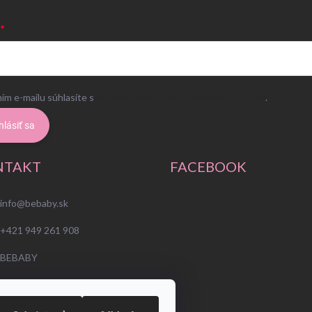
ím e-mailu súhlasíte s
podmienkami ochrany osobných údajov
.
hlásiť sa
NTAKT
FACEBOOK
info
@
bebaby.sk
+421 949 261 908
BEBABY
bebabysk
https://www.youtube.com/@bebaby100