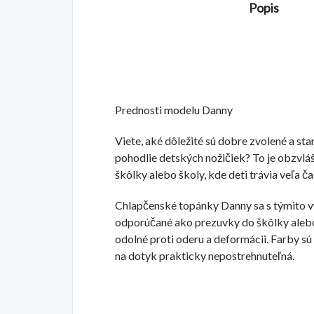
Popis
Prednosti modelu Danny
Viete, aké dôležité sú dobre zvolené a st
pohodlie detských nožičiek? To je obzvláš
škôlky alebo školy, kde deti trávia veľa ča
Chlapčenské topánky Danny sa s týmito v
odporúčané ako prezuvky do škôlky alebo 
odolné proti oderu a deformácii. Farby sú v
na dotyk prakticky nepostrehnuteľná.