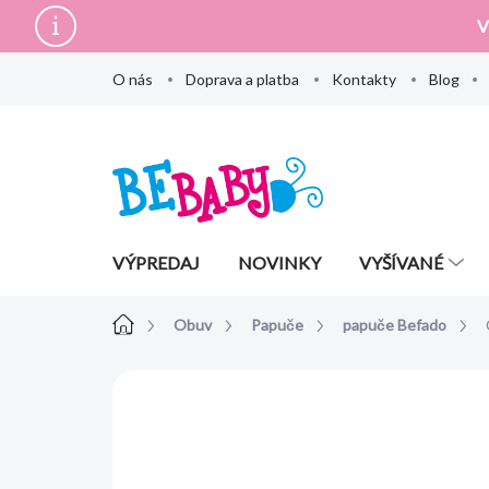
Prejsť
V
na
obsah
O nás
Doprava a platba
Kontakty
Blog
VÝPREDAJ
NOVINKY
VYŠÍVANÉ
Domov
Obuv
Papuče
papuče Befado
Neohodnotené
Podrobnosti hodn