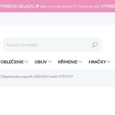
ÝPREDAJ SKLADU 🎉
ulov si svoje kúsky🎉 Prejdi do:
👉 VÝPRE
Hľadať
OBLEČENIE
OBUV
KŔMENIE
HRAČKY
Chlapčenské papučky BEFADO šedé 975Y197
otenia
ZNAČKA:
BEFADO
18,50 €