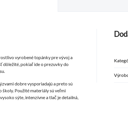
Dod
arostlivo vyrobené topánky pre vývoj a
Kategó
ť dôležité, pokiaľ ide o prezuvky do
su.
Výrob
ýzvami dobre vysporiadajú a preto sú
školy. Použité materiály sú veľmi
ysoko sýte, intenzívne a tlač je detailná,