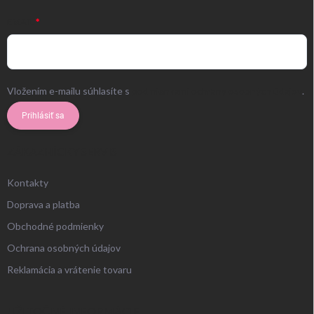
EMAIL
Vložením e-mailu súhlasíte s
podmienkami ochrany osobných údajov
.
Prihlásiť sa
ZÁKAZNÍCKY SERVIS
Kontakty
Doprava a platba
Obchodné podmienky
Ochrana osobných údajov
Reklamácia a vrátenie tovaru
UŽITOČNÉ INFORMÁCIE