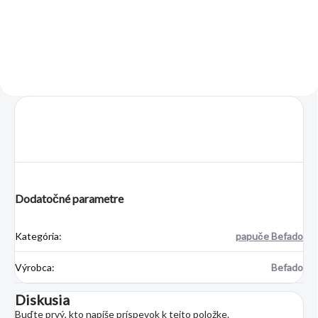
podrážkou, vďaka ktorej...
Dodatočné parametre
Kategória
:
papuče Befado
Výrobca
:
Befado
Diskusia
Buďte prvý, kto napíše príspevok k tejto položke.