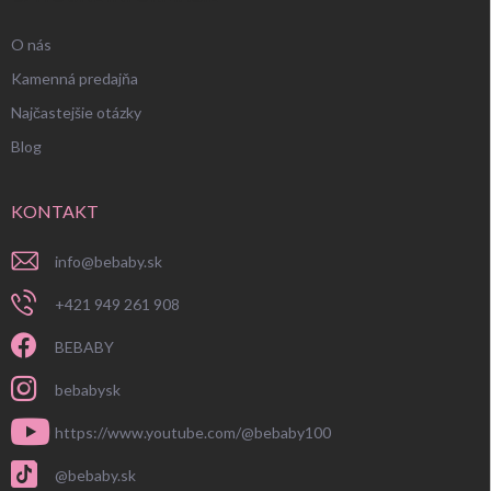
O nás
Kamenná predajňa
Najčastejšie otázky
Blog
KONTAKT
info
@
bebaby.sk
+421 949 261 908
BEBABY
bebabysk
https://www.youtube.com/@bebaby100
@bebaby.sk