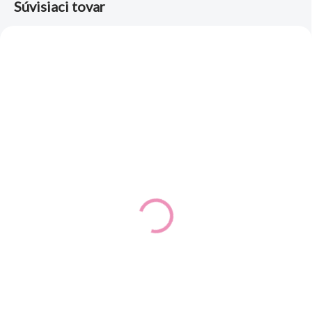
Súvisiaci tovar
SKLADOM
(1 KS)
Chlapčenské papučky
BEFADO Roboti 901X023
18,60 €
15,12 € bez DPH
Detail
Obuv Befado SOFTER sa
vyznačuje:- anatomickou, veľmi
tenkou a rovnomernou