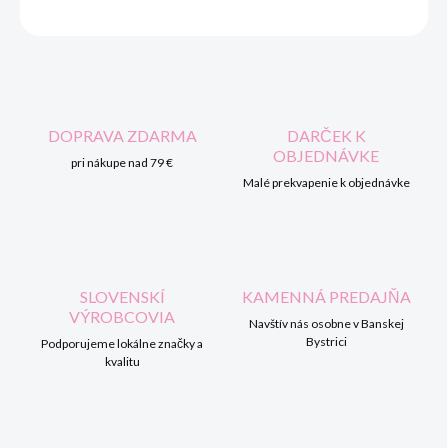
OPÝTAŤ SA
STRÁŽIŤ
DOPRAVA ZDARMA
DARČEK K
OBJEDNÁVKE
pri nákupe nad 79 €
Malé prekvapenie k objednávke
SLOVENSKÍ
KAMENNÁ PREDAJŇA
VÝROBCOVIA
Navštív nás osobne v Banskej
Bystrici
Podporujeme lokálne značky a
kvalitu