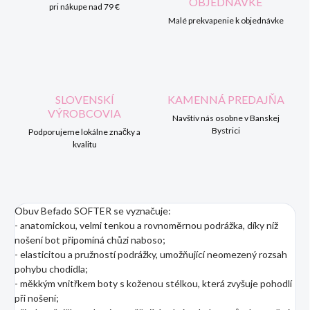
OBJEDNÁVKE
pri nákupe nad 79 €
Malé prekvapenie k objednávke
SLOVENSKÍ
KAMENNÁ PREDAJŇA
VÝROBCOVIA
Navštív nás osobne v Banskej
Bystrici
Podporujeme lokálne značky a
kvalitu
Obuv Befado SOFTER se vyznačuje:
- anatomickou, velmi tenkou a rovnoměrnou podrážka, díky níž
nošení bot připomíná chůzi naboso;
- elasticitou a pružností podrážky, umožňující neomezený rozsah
pohybu chodidla;
- měkkým vnitřkem boty s koženou stélkou, která zvyšuje pohodlí
při nošení;