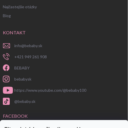
Najčastejšie otázky
Blog
KONTAKT
info
@
bebaby.sk
+421 949 261 908
BEBABY
bebabysk
https://www.youtube.com/@bebaby100
@bebaby.sk
FACEBOOK