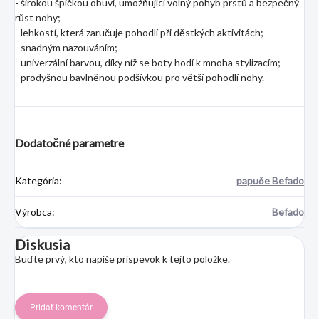
- širokou špičkou obuvi, umožňující volný pohyb prstů a bezpečný
růst nohy;
- lehkostí, která zaručuje pohodlí při děstkých aktivitách;
- snadným nazouváním;
- univerzální barvou, díky níž se boty hodí k mnoha stylizacím;
- prodyšnou bavlněnou podšívkou pro větší pohodlí nohy.
Dodatočné parametre
Kategória
:
papuče Befado
Výrobca
:
Befado
Diskusia
Buďte prvý, kto napíše príspevok k tejto položke.
Pridať komentár