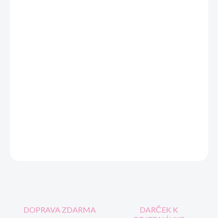
cena:
VEĽKOSŤ
MOŽNOSTI DORUČENIA
−
+
Pridať do košíka
VARIANTY
902X056 a 902Y056
Chlapčenské papučky BEFADO
Bareffot Dinosauri
DETAILNÉ INFORMÁCIE
OPÝTAŤ SA
STRÁŽIŤ
DOPRAVA ZDARMA
DARČEK K