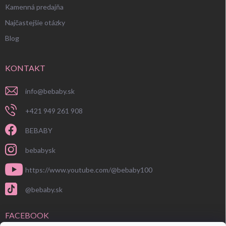
Kamenná predajňa
Najčastejšie otázky
Blog
KONTAKT
info
@
bebaby.sk
+421 949 261 908
BEBABY
bebabysk
https://www.youtube.com/@bebaby100
@bebaby.sk
FACEBOOK