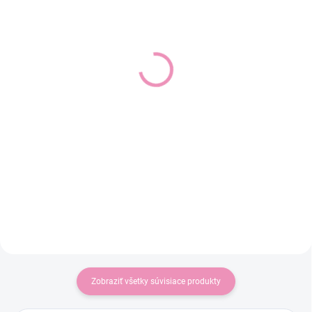
SKLADOM
SKLADOM
(1 KS)
(1 KS)
Chlapčenské krátke
Chlapčenské tričko
riflové nohavice Mayoral
Mayoral 6036
252
17,99 €
26,99 €
14,63 € bez DPH
21,94 € bez DPH
Detail
Detail
Chlapčenské tričko Mayoral 6036
s potlačou.
Chlapčenské krátke riflové
nohavice Mayoral.
Zobraziť všetky súvisiace produkty