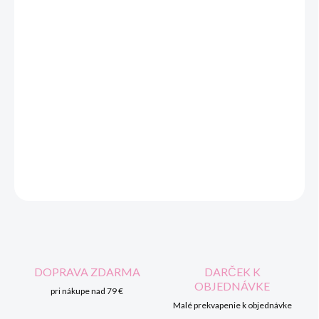
VEĽKOSŤ
MOŽNOSTI DORUČENIA
−
+
Pridať do košíka
Chlapčenská mikina Mayoral s kapucňou.
DETAILNÉ INFORMÁCIE
OPÝTAŤ SA
STRÁŽIŤ
DOPRAVA ZDARMA
DARČEK K
OBJEDNÁVKE
pri nákupe nad 79 €
Malé prekvapenie k objednávke