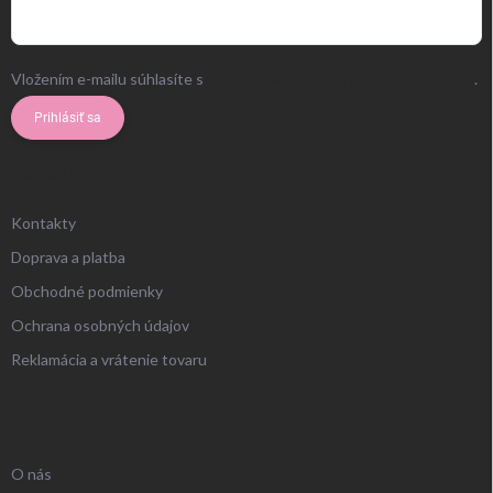
Vložením e-mailu súhlasíte s
podmienkami ochrany osobných údajov
.
Prihlásiť sa
ZÁKAZNÍCKY SERVIS
Kontakty
Doprava a platba
Obchodné podmienky
Ochrana osobných údajov
Reklamácia a vrátenie tovaru
UŽITOČNÉ INFORMÁCIE
O nás