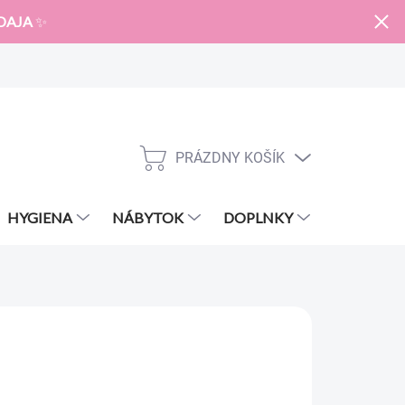
DAJA
✨
PRÁZDNY KOŠÍK
NÁKUPNÝ
KOŠÍK
HYGIENA
NÁBYTOK
DOPLNKY
ZNAČKY