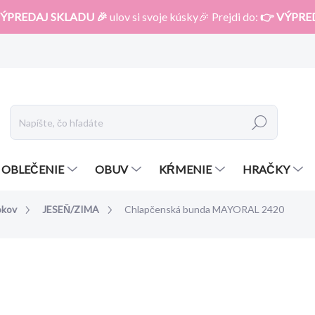
ÝPREDAJ SKLADU 🎉
ulov si svoje kúsky🎉 Prejdi do:
👉 VÝPRE
Hľadať
OBLEČENIE
OBUV
KŔMENIE
HRAČKY
okov
JESEŇ/ZIMA
Chlapčenská bunda MAYORAL 2420
otenia
ZNAČKA:
MAYORAL
43,99 €