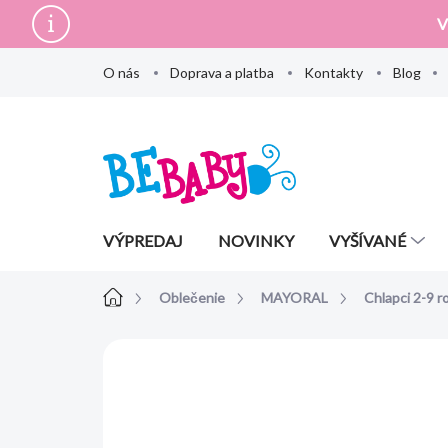
Prejsť
V
na
obsah
O nás
Doprava a platba
Kontakty
Blog
VÝPREDAJ
NOVINKY
VYŠÍVANÉ
Domov
Oblečenie
MAYORAL
Chlapci 2-9 r
Neohodnotené
Podrobnosti hodn