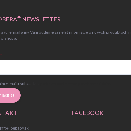
BERAŤ NEWSLETTER
 svoj e-mail a my Vám budeme zasielať informácie o nových produktoch n
 e-shope.
ím e-mailu súhlasíte s
podmienkami ochrany osobných údajov
.
hlásiť sa
NTAKT
FACEBOOK
info
@
bebaby.sk