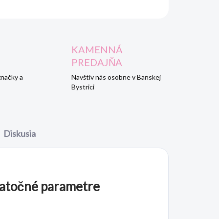
OPÝTAŤ SA
STRÁŽIŤ
KAMENNÁ
PREDAJŇA
značky a
Navštív nás osobne v Banskej
Bystrici
Diskusia
atočné parametre