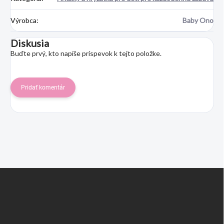
Výrobca
:
Baby Ono
Diskusia
Buďte prvý, kto napíše príspevok k tejto položke.
Pridať komentár
Z
á
p
ä
t