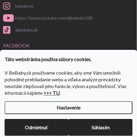
bebabysk
https://www.youtube.com/@bebaby100
@bebaby.sk
FACEBOOK
Táto webstránka používa súbory cookies.
V BeBaby.sk používame cookies, aby sme Vám umožnili
pohodlné prehliadanie webu a vďaka analýze prevádzky
neustále zlepšovali jeho funkcie, výkon a použiteľnosť. Viac
informácií nájdete
>>> TU
.
Nastavenie
Copyright 2026
BeBaby.sk
. Všetky práva vyhradené.
Upraviť nastavenie
cookies
VÝPREDAJ SKLADU 🎉
ulov si svoje kúsky🎉 Prejdi do:
👉
Odmietnuť
Súhlasím
VÝPREDAJA
✨
Vytvoril Shoptet