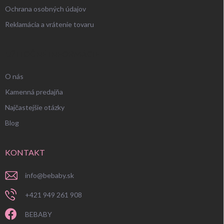
Ochrana osobných údajov
Reklamácia a vrátenie tovaru
UŽITOČNÉ INFORMÁCIE
O nás
Kamenná predajňa
Najčastejšie otázky
Blog
KONTAKT
info
@
bebaby.sk
+421 949 261 908
BEBABY