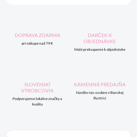
DOPRAVA ZDARMA
DARČEK K
OBJEDNÁVKE
pri nákupe nad 79 €
Malé prekvapenie k objednávke
SLOVENSKÍ
KAMENNÁ PREDAJŇA
VÝROBCOVIA
Navštív nás osobne v Banskej
Bystrici
Podporujeme lokálne značky a
kvalitu