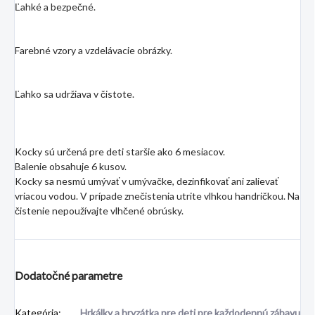
Ľahké a bezpečné.
Farebné vzory a vzdelávacie obrázky.
Ľahko sa udržiava v čistote.
Kocky sú určená pre deti staršie ako 6 mesiacov.
Balenie obsahuje 6 kusov.
Kocky sa nesmú umývať v umývačke, dezinfikovať ani zalievať
vriacou vodou. V prípade znečistenia utrite vlhkou handričkou. Na
čistenie nepoužívajte vlhčené obrúsky.
Dodatočné parametre
Kategória
:
Hrkálky a hryzátka pre deti pre každodennú zábavu