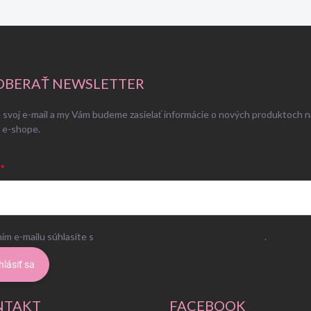
BERAŤ NEWSLETTER
 svoj e-mail a my Vám budeme zasielať informácie o nových produktoch n
 e-shope.
ím e-mailu súhlasíte s
podmienkami ochrany osobných údajov
.
hlásiť sa
NTAKT
FACEBOOK