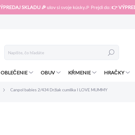
ÝPREDAJ SKLADU 🎉
ulov si svoje kúsky🎉 Prejdi do:
👉 VÝPRE
Hľadať
OBLEČENIE
OBUV
KŔMENIE
HRAČKY
Canpol babies 2/434 Držiak cumlíka I LOVE MUMMY
otenia
ZNAČKA:
CANPOL
3,29 €