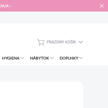
DAJA
✨
PRÁZDNY KOŠÍK
NÁKUPNÝ
KOŠÍK
HYGIENA
NÁBYTOK
DOPLNKY
ZNAČKY