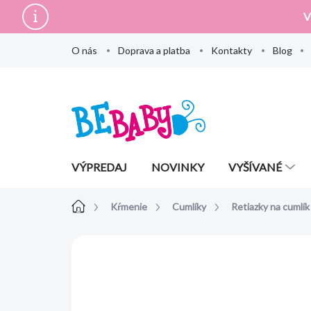
Prejsť
V
na
obsah
O nás
Doprava a platba
Kontakty
Blog
VÝPREDAJ
NOVINKY
VYŠÍVANÉ
Domov
Kŕmenie
Cumlíky
Retiazky na cumlík
Neohodnotené
Podrobnosti hodn