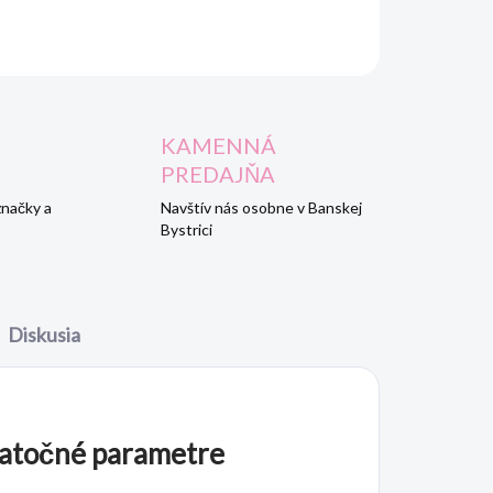
OPÝTAŤ SA
STRÁŽIŤ
KAMENNÁ
PREDAJŇA
značky a
Navštív nás osobne v Banskej
Bystrici
Diskusia
atočné parametre