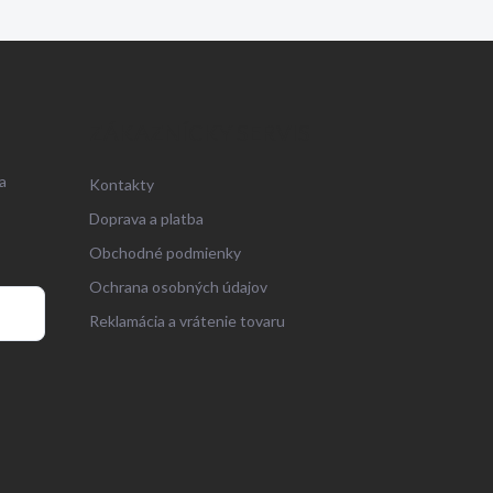
ZÁKAZNÍCKY SERVIS
a
Kontakty
Doprava a platba
Obchodné podmienky
Ochrana osobných údajov
Reklamácia a vrátenie tovaru