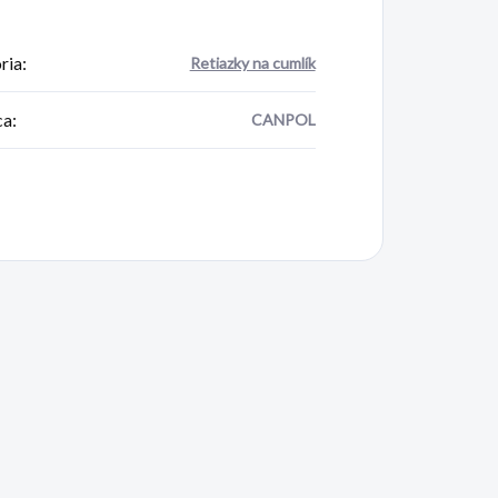
ria
:
Retiazky na cumlík
ca
:
CANPOL