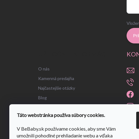
Vložen
Pri
UŽITOČNÉ INFORMÁCIE
KO
O nás
Kamenná predajňa
Najčastejšie otázky
Blog
Táto webstránka používa súbory cookies.
V BeBaby.sk používame cookies, aby sme Vám
umožnili pohodlné prehliadanie webu a vďaka