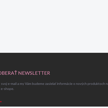
BERAŤ NEWSLETTER
 svoj e-mail a my Vám budeme zasielať informácie o nových produktoch n
 e-shope.