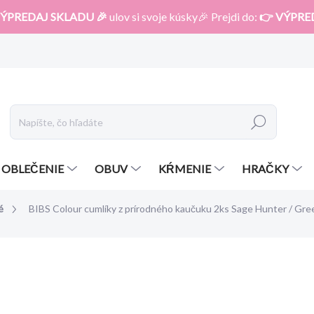
ÝPREDAJ SKLADU 🎉
ulov si svoje kúsky🎉 Prejdi do:
👉 VÝPRE
Hľadať
OBLEČENIE
OBUV
KŔMENIE
HRAČKY
é
BIBS Colour cumlíky z prírodného kaučuku 2ks Sage Hunter / Gre
otenia
ZNAČKA:
BIBS
11,95 €