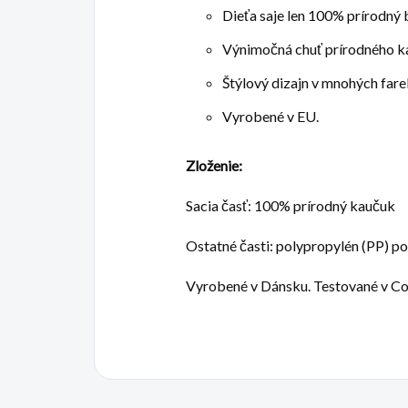
Dieťa saje len 100% prírodný
Výnimočná chuť prírodného ka
Štýlový dizajn v mnohých far
Vyrobené v EU.
Zloženie:
Sacia časť: 100% prírodný kaučuk
Ostatné časti: polypropylén (PP) pot
Vyrobené v Dánsku. Testované v C