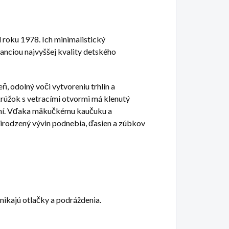
 roku 1978. Ich minimalistický
anciou najvyššej kvality detského
, odolný voči vytvoreniu trhlín a
krúžok s vetracími otvormi má klenutý
dení. Vďaka mäkučkému kaučuku a
rirodzený vývin podnebia, ďasien a zúbkov
ikajú otlačky a podráždenia.