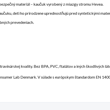
 bezpečný materiál – kaučuk vyrobený z miazgy stromu Hevea.
učuku, deti ho prirodzene uprednostňujú pred syntetickými mater
ebných prevedeniach.
ravinárskej kvality. Bez BPA, PVC, ftalátov a iných škodlivých lát
onsumer Lab Denmark. V súlade s európskym štandardom EN 140