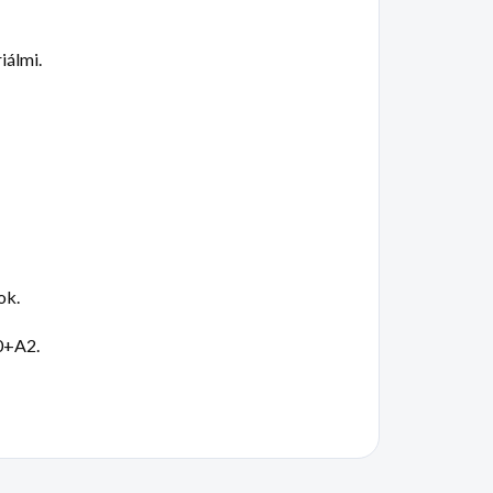
iálmi.
ok.
0+A2.