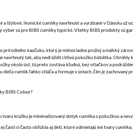
 a štýlové. Ikonické cumlíky navrhnuté a vyrábané v Dánsku už od
ý výber sú pre BIBS cumlíky typické. Všetky BIBS produkty sú gar
o prírodného kaučuku, ktorý je mimoriadne pružný a mäkký zároveň
e navrhnutý tak, aby nedráždil citlivú pokožku bábätka. Okrúhly 
ožky okolo úst, tá preto zostáva kľudná, bez otlačkov a podráž
ieťa cumlík ľahko stláča a formuje v ústach, čím je zachovaný p
íky BIBS Colour?
tvaru krúžku je minimalizovaný dotyk cumlíka s pokožkou a nevzn
j časti si často obľúbia aj deti, ktoré odmietajú iné tvary cumlíka.