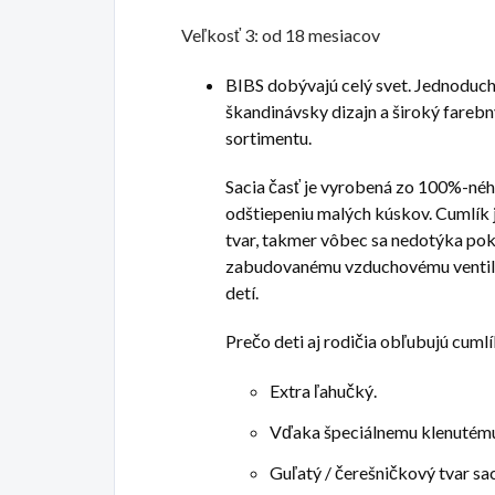
Veľkosť 3: od 18 mesiacov
BIBS dobývajú celý svet. Jednoduché
škandinávsky dizajn a široký farebn
sortimentu.
Sacia časť je vyrobená zo 100%-néh
odštiepeniu malých kúskov. Cumlík j
tvar, takmer vôbec sa nedotýka pok
zabudovanému vzduchovému ventilu d
detí.
Prečo deti aj rodičia obľubujú cuml
Extra ľahučký.
Vďaka špeciálnemu klenutému 
Guľatý / čerešničkový tvar sace