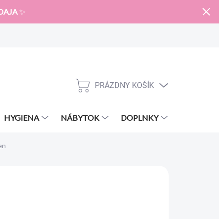
DAJA
✨
PRÁZDNY KOŠÍK
NÁKUPNÝ
KOŠÍK
HYGIENA
NÁBYTOK
DOPLNKY
ZNAČKY
en