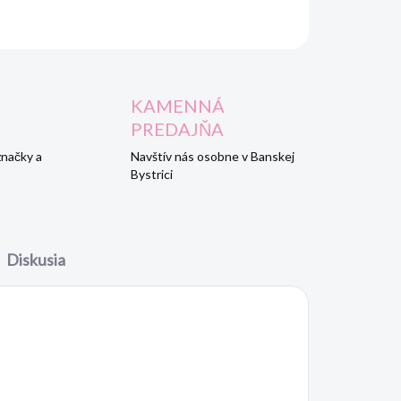
OPÝTAŤ SA
STRÁŽIŤ
KAMENNÁ
PREDAJŇA
značky a
Navštív nás osobne v Banskej
Bystrici
Diskusia