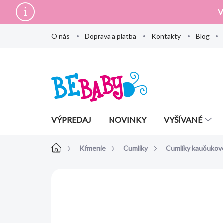
Prejsť
V
na
obsah
O nás
Doprava a platba
Kontakty
Blog
VÝPREDAJ
NOVINKY
VYŠÍVANÉ
Domov
Kŕmenie
Cumlíky
Cumlíky kaučukov
Neohodnotené
Podrobnosti hodn