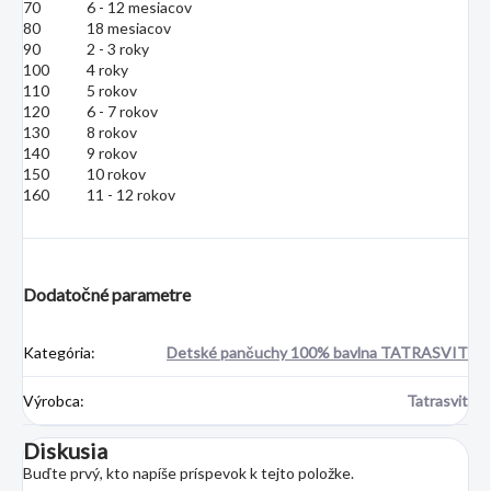
70
6 - 12 mesiacov
80
18 mesiacov
90
2 - 3 roky
100
4 roky
110
5 rokov
120
6 - 7 rokov
130
8 rokov
140
9 rokov
150
10 rokov
160
11 - 12 rokov
Dodatočné parametre
Kategória
:
Detské pančuchy 100% bavlna TATRASVIT
Výrobca
:
Tatrasvit
Diskusia
Buďte prvý, kto napíše príspevok k tejto položke.