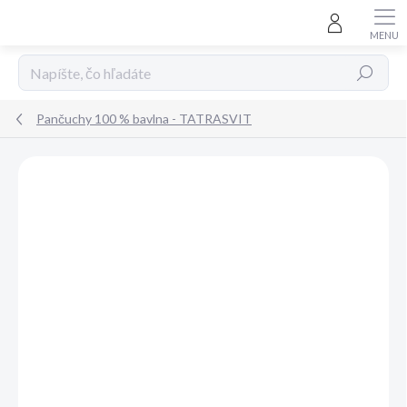
Prejsť
na
obsah
Hľadať
Pančuchy 100 % bavlna - TATRASVIT
Neohodnotené
Podrobnosti hodnotenia
ZNAČKA:
TATRASVIT