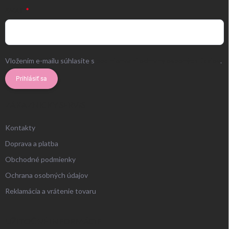
EMAIL
Vložením e-mailu súhlasíte s
podmienkami ochrany osobných údajov
.
Prihlásiť sa
ZÁKAZNÍCKY SERVIS
Kontakty
Doprava a platba
Obchodné podmienky
Ochrana osobných údajov
Reklamácia a vrátenie tovaru
UŽITOČNÉ INFORMÁCIE