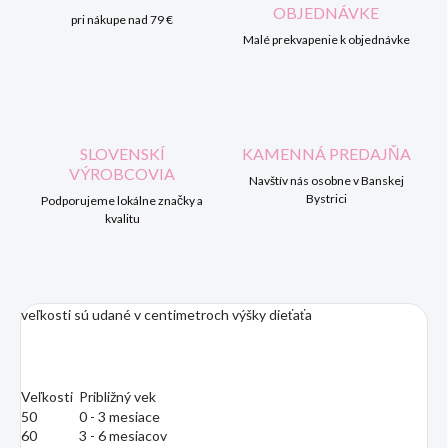
OBJEDNÁVKE
pri nákupe nad 79 €
Malé prekvapenie k objednávke
SLOVENSKÍ
KAMENNÁ PREDAJŇA
VÝROBCOVIA
Navštív nás osobne v Banskej
Bystrici
Podporujeme lokálne značky a
kvalitu
veľkosti sú udané v centimetroch výšky dieťaťa
Veľkosti
Približný vek
50
0 - 3 mesiace
60
3 - 6 mesiacov