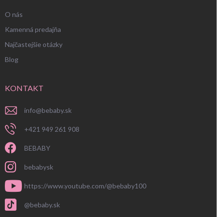
O nás
Kamenná predajňa
Najčastejšie otázky
Blog
KONTAKT
info
@
bebaby.sk
+421 949 261 908
BEBABY
bebabysk
https://www.youtube.com/@bebaby100
@bebaby.sk