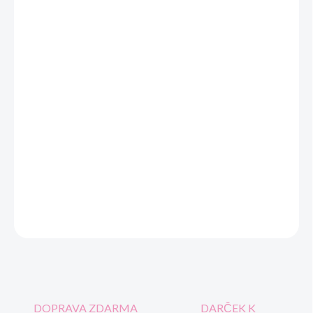
cena:
VEĽKOSŤ
MOŽNOSTI DORUČENIA
−
+
Pridať do košíka
detské bavlnené pančuchové nohavice, rebro 1:1, 100% bavlna
Materiál:
100% bavlna
DETAILNÉ INFORMÁCIE
OPÝTAŤ SA
STRÁŽIŤ
DOPRAVA ZDARMA
DARČEK K