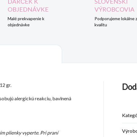
DARČEK K
SLOVENSKÍ
OBJEDNÁVKE
VÝROBCOVIA
Malé prekvapenie k
Podporujeme lokálne 
objednávke
kvalitu
2 gr.
Dod
bujú alergickú reakciu, bavlnená
Kategó
Výrob
ím plienky vyperte. Pri praní