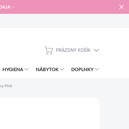
DAJA
✨
PRÁZDNY KOŠÍK
NÁKUPNÝ
KOŠÍK
HYGIENA
NÁBYTOK
DOPLNKY
ZNAČKY
y Pink