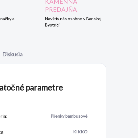
KAMENNÁ
PREDAJŇA
značky a
Navštív nás osobne v Banskej
Bystrici
Diskusia
atočné parametre
ria
:
Plienky bambusové
ca
:
KIKKO