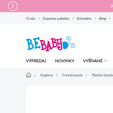
Prejsť
V
na
obsah
O nás
Doprava a platba
Kontakty
Blog
VÝPREDAJ
NOVINKY
VYŠÍVANÉ
Domov
Hygiena
Prebalovanie
Plienky bamb
Neohodnotené
Podrobnosti hodn