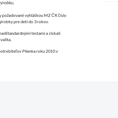
 výrobku.
y požadované vyhláškou MZ ČR číslo
robky pre deti do 3 rokov.
adštandardnými testami a získali
valita.
otrebiteľov Plienka roku 2010 v