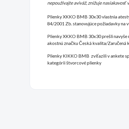
nepoužívajte aviváž, znižuje nasiakavosť
Plienky XKKO BMB 30x30 vlastnia atest
84/2001 Zb. stanovujúce požiadavky na vý
Plienky XKKO BMB 30x30 prešli navyše n
akostnú značku Česká kvalita/Zaručená k
Plienky KIKKO BMB zvíťazili v ankete sp
kategórii štvorcové plienky