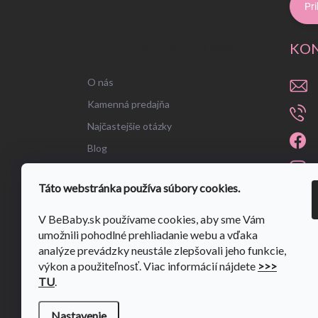
Pri
UŽITOČNÉ INFORMÁCIE
KO
O nás
Kamenná predajňa
Najčastejšie otázky
Blog
Táto webstránka používa súbory cookies.
V BeBaby.sk používame cookies, aby sme Vám
umožnili pohodlné prehliadanie webu a vďaka
analýze prevádzky neustále zlepšovali jeho funkcie,
výkon a použiteľnosť. Viac informácií nájdete
>>>
TU
.
Nastavenie