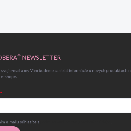
BERAŤ NEWSLETTER
 svoj e-mail a my Vám budeme zasielať informácie o nových produktoch n
 e-shope.
ím e-mailu súhlasíte s
podmienkami ochrany osobných údajov
.