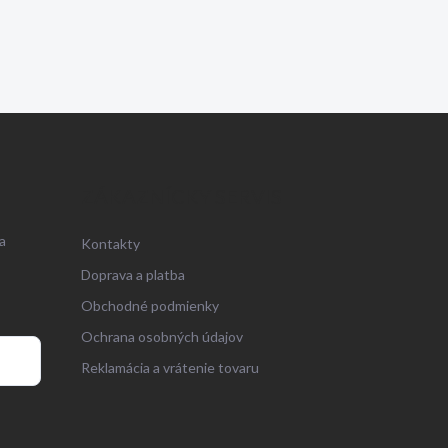
ZÁKAZNÍCKY SERVIS
a
Kontakty
Doprava a platba
Obchodné podmienky
Ochrana osobných údajov
Reklamácia a vrátenie tovaru