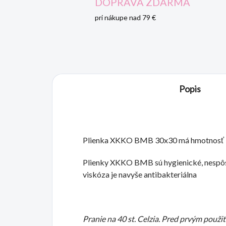
DOPRAVA ZDARMA
pri nákupe nad 79 €
Popis
Plienka XKKO BMB 30x30 má hmotnosť 1
Plienky XKKO BMB sú hygienické, nespôso
viskóza je navyše antibakteriálna
Pranie na 40 st. Celzia. Pred prvým použit