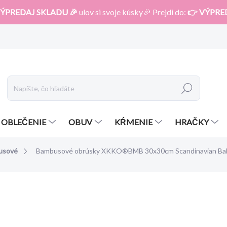
ÝPREDAJ SKLADU 🎉
ulov si svoje kúsky🎉 Prejdi do:
👉 VÝPRE
Hľadať
OBLEČENIE
OBUV
KŔMENIE
HRAČKY
usové
Bambusové obrúsky XKKO®BMB 30x30cm Scandinavian Bab
otenia
ZNAČKA:
KIKKO
10,15 €