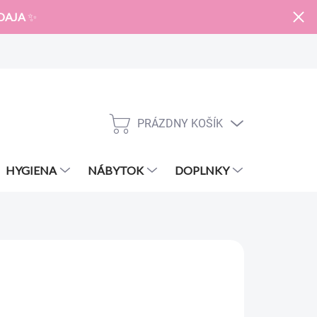
DAJA
✨
PRÁZDNY KOŠÍK
NÁKUPNÝ
KOŠÍK
HYGIENA
NÁBYTOK
DOPLNKY
ZNAČKY