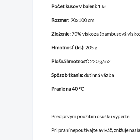
Počet kusov v balení:
1 ks
Rozmer
: 90x100 cm
Zloženie:
70% viskoza (bambusová viskoz
Hmotnosť (ks):
205 g
Plošná hmotnosť:
220 g/m2
Spôsob tkania:
dutinná väzba
Pranie na 40 °C
Pred prvým použitím osušku vyperte.
Pri praní nepoužívajte aviváž, znižuje nas