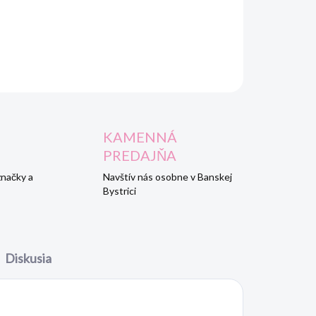
 v mäkkých osuškách XKKO BMB.“
OPÝTAŤ SA
STRÁŽIŤ
KAMENNÁ
PREDAJŇA
značky a
Navštív nás osobne v Banskej
Bystrici
Diskusia