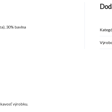
Dod
a), 30% bavlna
Kategó
Výrob
iakavosť výrobku.