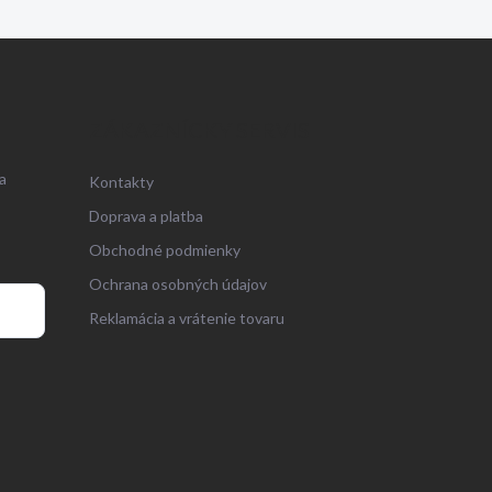
ZÁKAZNÍCKY SERVIS
a
Kontakty
Doprava a platba
Obchodné podmienky
Ochrana osobných údajov
Reklamácia a vrátenie tovaru