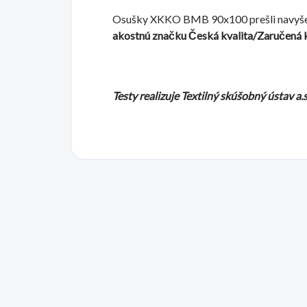
Osušky XKKO BMB 90x100 prešli navyše
akostnú značku Česká kvalita/Zaručená k
Testy
realizuje
Textilný
skúšobný
ústav
a.s