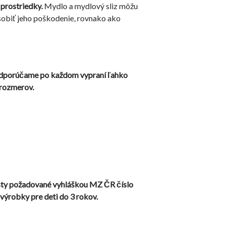
prostriedky.
Mydlo a mydlový sliz môžu
sobiť jeho poškodenie, rovnako ako
odporúčame po každom vypraní ľahko
 rozmerov.
esty požadované vyhláškou MZ ČR číslo
výrobky pre deti do 3 rokov.