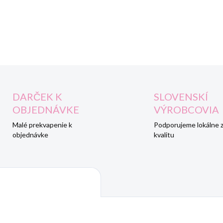
ako v mamičkinom náručí, aj
DETAILNÉ INFORMÁCIE
DARČEK K
SLOVENSKÍ
OBJEDNÁVKE
VÝROBCOVIA
Malé prekvapenie k
Podporujeme lokálne 
objednávke
kvalitu