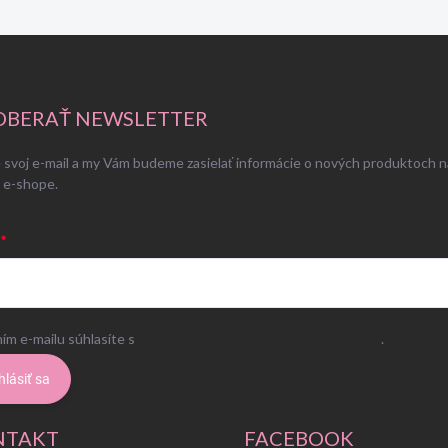
BERAŤ NEWSLETTER
 svoj e-mail a my Vám budeme zasielať informácie o nových produktoch n
 e-shope.
ím e-mailu súhlasíte s
podmienkami ochrany osobných údajov
.
hlásiť sa
NTAKT
FACEBOOK