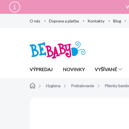
Prejsť
V
na
obsah
O nás
Doprava a platba
Kontakty
Blog
VÝPREDAJ
NOVINKY
VYŠÍVANÉ
Domov
Hygiena
Prebalovanie
Plienky bamb
Neohodnotené
Podrobnosti hodn