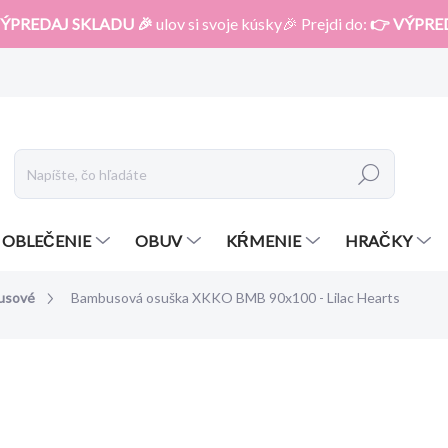
ÝPREDAJ SKLADU 🎉
ulov si svoje kúsky🎉 Prejdi do:
👉 VÝPRE
Hľadať
OBLEČENIE
OBUV
KŔMENIE
HRAČKY
usové
Bambusová osuška XKKO BMB 90x100 - Lilac Hearts
otenia
ZNAČKA:
KIKKO
12,40 €