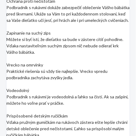
Ochrana proti nečistotám
Podbradník s rukávmi dokáže zabezpečiť oblečenie Vášho bábätka
pred škvrnami. Ukáže sa Vám to pri každodennom stolovaní, keď
sa Vaše dieťatko učí jesť, pri hrách ale i pri umeleckých cvičeniach.
Zapínanie na suchý zips
Môžete si byť istí, že dieťatko sa bude v zástere cítiť pohodlne.
Vďaka nastaviteľným suchým zipsom nič nebude odierať krk
Vášho bábätka.
Vrecko na omrvinky
Praktické riešenia sú vždy tie najlepšie. Vrecko vpredu
podbradníka zachytáva zvyšky jedla.
Vodeodolný
Podbradník s rukávmi je vodeodolná a ľahko sa čistí. Ak sa zašpiní,
môžete ho voľne prať v práčke.
Prispôsobené detským ručičkám
Vďaka pružným gumičkám na rukávoch zástera ešte lepšie chráni
detské oblečenie pred nečistotami. Ľahko sa prispôsobí malým
ručičkám bábätka.