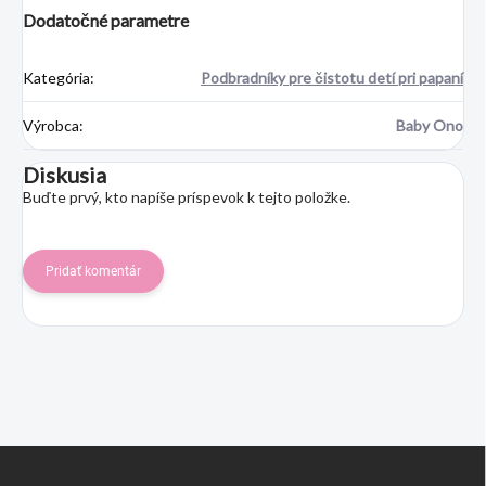
Dodatočné parametre
Kategória
:
Podbradníky pre čistotu detí pri papaní
Výrobca
:
Baby Ono
Diskusia
Buďte prvý, kto napíše príspevok k tejto položke.
Pridať komentár
Z
á