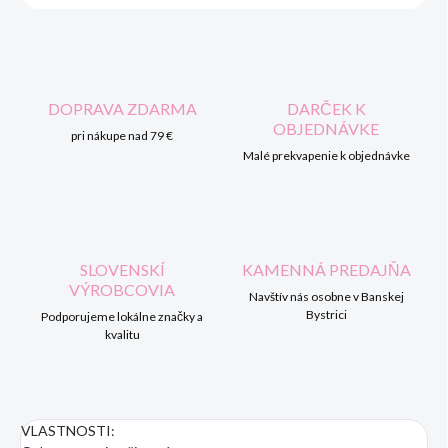
DOPRAVA ZDARMA
DARČEK K
OBJEDNÁVKE
pri nákupe nad 79 €
Malé prekvapenie k objednávke
SLOVENSKÍ
KAMENNÁ PREDAJŇA
VÝROBCOVIA
Navštív nás osobne v Banskej
Bystrici
Podporujeme lokálne značky a
kvalitu
VLASTNOSTI: