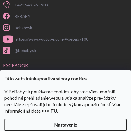
+421 949 261 908
BEBABY
bebabysk
https://www.youtube.com/@bebaby100
@bebaby.sk
FACEBOOK
Táto webstránka používa súbory cookies.
V BeBaby.sk používame cookies, aby sme Vám umožnili
pohodlné prehliadanie webu a vďaka analýze prevádzky
neustále zlepšovali jeho funkcie, výkon a použiteľnosť. Viac
informácií nájdete
>>> TU
.
Nastavenie